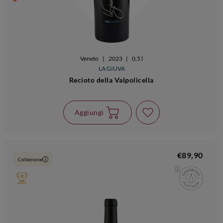
Veneto
|
2023
|
0,5 l
LA GIUVA
Recioto della Valpolicella
Aggiungi
€89,90
Collezione
i