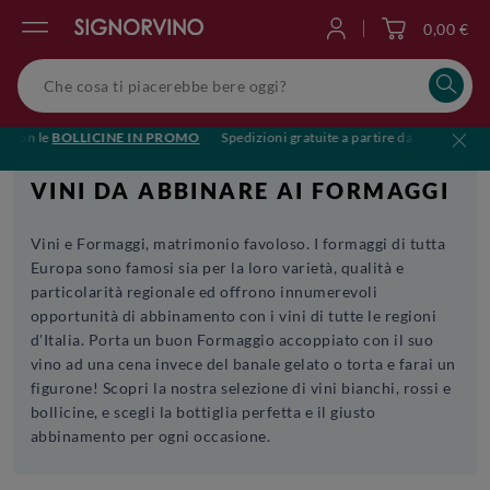
0,00 €
Accedi
con le
BOLLICINE IN PROMO
Spedizioni gratuite a partire da €119
🥂Brin
VINI DA ABBINARE AI FORMAGGI
Vini e Formaggi, matrimonio favoloso. I formaggi di tutta
Europa sono famosi sia per la loro varietà, qualità e
particolarità regionale ed offrono innumerevoli
opportunità di abbinamento con i vini di tutte le regioni
d'Italia. Porta un buon Formaggio accoppiato con il suo
vino ad una cena invece del banale gelato o torta e farai un
figurone! Scopri la nostra selezione di vini bianchi, rossi e
bollicine, e scegli la bottiglia perfetta e il giusto
abbinamento per ogni occasione.