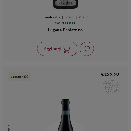
Lombardia
|
2024
|
0,75 l
CA' DEI FRATI
Lugana Brolettino
Aggiungi
€159,90
Collezione
i