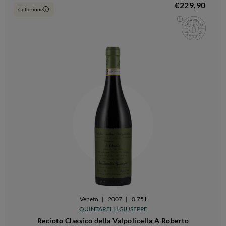
€229,90
Collezione
i
Veneto
|
2007
|
0,75 l
QUINTARELLI GIUSEPPE
Recioto Classico della Valpolicella A Roberto