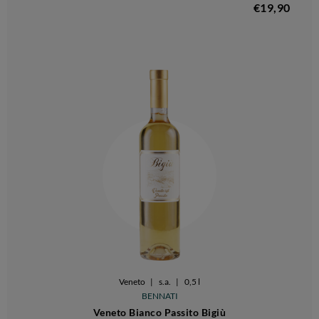
€19,90
Veneto
|
s.a.
|
0,5 l
BENNATI
Veneto Bianco Passito Bigiù