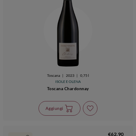
Toscana
|
2023
|
0,75 l
ISOLE E OLENA
Toscana Chardonnay
Aggiungi
€62,90