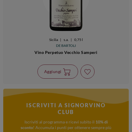
Sicilia
|
s.a.
|
0,75 l
DE BARTOLI
Vino Perpetuo Vecchio Samperi
Aggiungi
ISCRIVITI A SIGNORVINO
CLUB
Iscriviti al programma e ricevi subito il
10% di
sconto
! Accumula i punti per ottenere sempre più