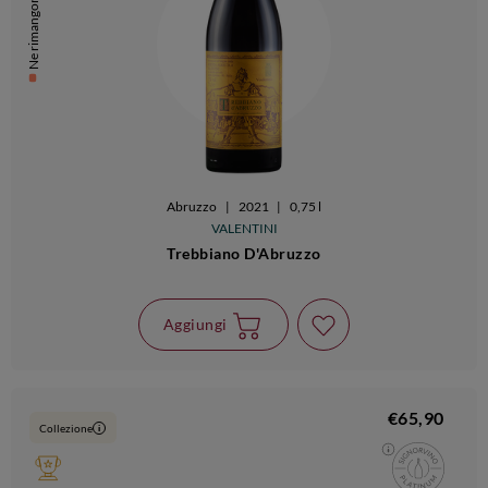
Ne rimangono 9
Abruzzo
|
2021
|
0,75 l
VALENTINI
Trebbiano D'Abruzzo
Aggiungi
€65,90
Collezione
i