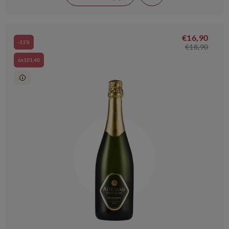
€16,90
-11%
€18,90
6x101,40
.
i