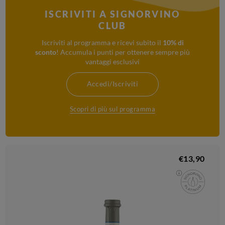
ISCRIVITI A SIGNORVINO
CLUB
Iscriviti al programma e ricevi subito il
10% di
sconto
! Accumula i punti per ottenere sempre più
vantaggi esclusivi
Accedi/Iscriviti
Scopri di più sul programma
€13,90