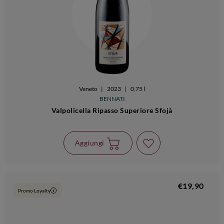
Veneto
|
2023
|
0,75 l
BENNATI
Valpolicella Ripasso Superiore Sfojà
Aggiungi
€19,90
Promo Loyalty
i