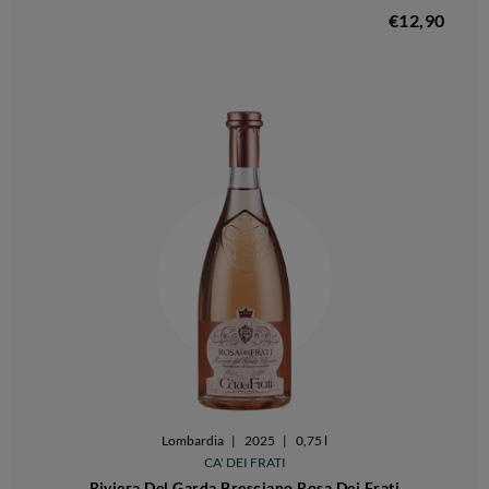
€12,90
Lombardia
|
2025
|
0,75 l
CA' DEI FRATI
Riviera Del Garda Bresciano Rosa Dei Frati