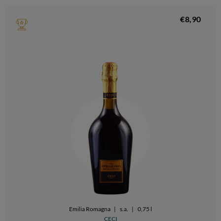
€8,90
Emilia Romagna
|
s.a.
|
0,75 l
CECI