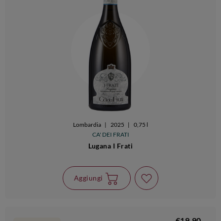
Lombardia
|
2025
|
0,75 l
CA' DEI FRATI
Lugana I Frati
Aggiungi
€19,90