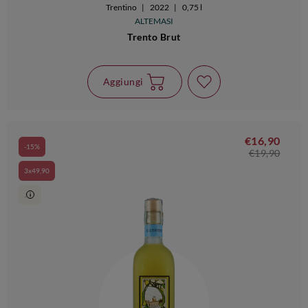
Trentino
|
2022
|
0,75 l
ALTEMASI
Trento Brut
Aggiungi
€16,90
-15%
€19,90
3x49,90
.
i