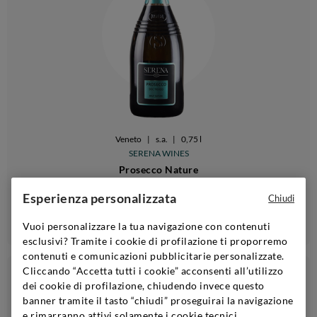
Veneto
|
s.a.
|
0,75 l
SERENA WINES
Prosecco Nature
Esperienza personalizzata
Chiudi
Aggiungi
Vuoi personalizzare la tua navigazione con contenuti
esclusivi? Tramite i cookie di profilazione ti proporremo
contenuti e comunicazioni pubblicitarie personalizzate.
Cliccando “Accetta tutti i cookie” acconsenti all’utilizzo
€19,90
2x24,90€ | 6x49,90€
dei cookie di profilazione, chiudendo invece questo
banner tramite il tasto “chiudi” proseguirai la navigazione
e rimarranno attivi solamente i cookie tecnici,