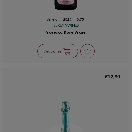
Veneto
|
2025
|
0,75 l
SERENA WINES
Prosecco Rosé Vignèr
Aggiungi
€12,90