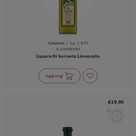
Campania
|
s.a.
|
0,7 l
IL CONVENTO
Liquore Di Sorrento Limoncello
Aggiungi
€19,90