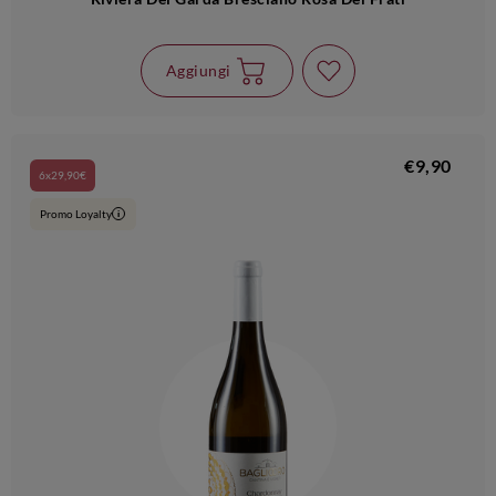
Aggiungi
€9,90
6x29,90€
Promo Loyalty
i