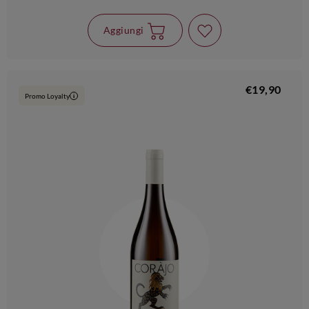
Aggiungi
€19,90
Promo Loyalty
i