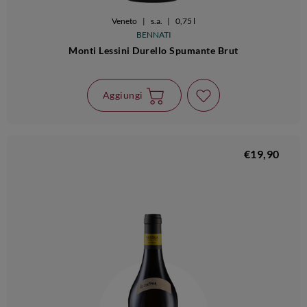
Veneto
|
s.a.
|
0,75 l
BENNATI
Monti Lessini Durello Spumante Brut
Aggiungi
€19,90