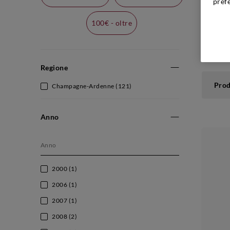
pref
100€ - oltre
Catego
consigl
Regione
Prod
Champagne-Ardenne
(121)
Anno
2000
(1)
2006
(1)
2007
(1)
2008
(2)