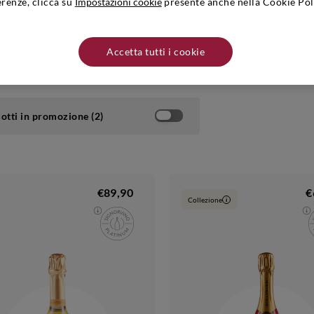
erenze, clicca su
Impostazioni cookie
presente anche nella Cookie Pol
rie
Occasione
Dom
Accetta tutti i cookie
iate
importante
Pérignon
Ruinart
otti in promozione (2)
€89,90
€
Collezione
i