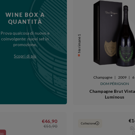
WINE BOX A
QUANTITÀ
Prova qualcosa di nuovo e
Ne rimane 1
coinvolgente: nuovi set in
promozione.
Scopri di più
Champagne
|
2009
|
6 
DOM PÉRIGNON
Champagne Brut Vint
Luminous
€1
€46,90
Collezione
i
€51,90
,00