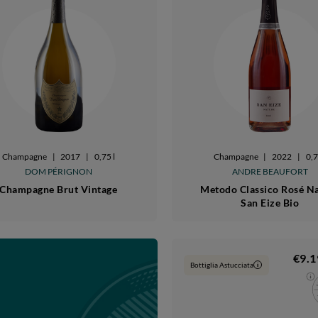
Champagne
|
2017
|
0,75 l
Champagne
|
2022
|
0,7
DOM PÉRIGNON
ANDRE BEAUFORT
Champagne Brut Vintage
Metodo Classico Rosé N
San Eize Bio
€9.1
Bottiglia Astucciata
i