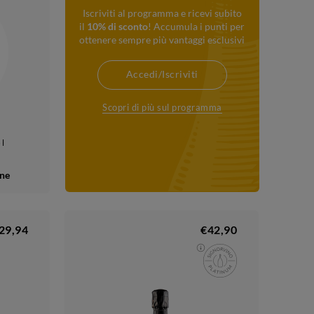
Iscriviti al programma e ricevi subito
il
10% di sconto
! Accumula i punti per
ottenere sempre più vantaggi esclusivi
Accedi/Iscriviti
Scopri di più sul programma
 l
ne
29,94
€42,90