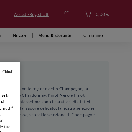
0,00 €
Accedi/Registrati
Accedi
i
Negozi
Menù Ristorante
Chi siamo
Chiudi
. Realizzato nella regione dello Champagne, la
tire da uve Chardonnay, Pinot Nero e Pinot
tarie
e vigne e microclima sono i caratteri distintivi
dei
cremosa dal sapore delicato, la nostra selezione
chiudi”
,
di gran classe, scopri la selezione di Champagne
ui
le tue