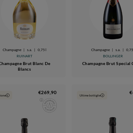
Champagne
|
s.a.
|
0,75 l
Champagne
|
s.a.
|
0,75
RUINART
BOLLINGER
Champagne Brut Blanc De
Champagne Brut Special 
Blancs
€269,90
€
ione
Ultime bottiglie
i
i