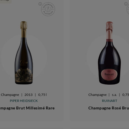
Champagne
|
2013
|
0,75 l
Champagne
|
s.a.
|
0,75
PIPER HEIDSIECK
RUINART
mpagne Brut Millesimé Rare
Champagne Rosé Bru