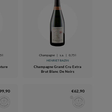
5 l
Champagne
|
s.a.
|
0,75 l
HENRIET BAZIN
ature
Champagne Grand Cru Extra
Brut Blanc De Noirs
99,90
€62,90