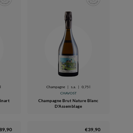
l
Champagne
|
s.a.
|
0,75 l
CHAVOST
inart
Champagne Brut Nature Blanc
D'Assemblage
89,90
€39,90