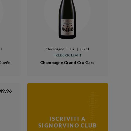
 l
Champagne
|
s.a.
|
0,75 l
FREDERIC LEVIN
Cuvée
Champagne Grand Cru Gars
49,96
ISCRIVITI A
SIGNORVINO CLUB