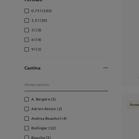
0,75 l
(103)
1,5 l
(10)
3 l
(3)
6 l
(4)
9 l
(1)
Cantina
A. Bergère
(3)
Promo
Adrien Renoir
(2)
Andrea Beaufort
(4)
Bollinger
(12)
Bouche
(2)