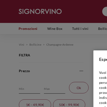
Promozioni
Wine Box
Tutti i vini
Bolli
Vini
>
Bollicine
>
Champagne-Ardenne
FILTRA
Esp
Prezzo
Un
Vuoi 
bo
cook
Me
perso
ch
cooki
Ok
prose
di
indis
di
cook
1€ - 49,90€
50€ - 99,90€