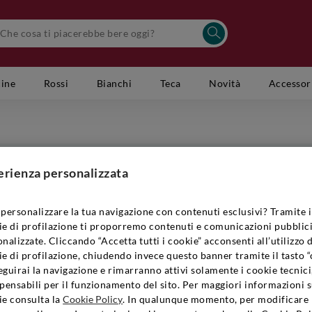
cine
Rossi
Bianchi
Teca
Novità
Accessor
erienza personalizzata
CHAMPAGNE-ARDENNE
 mondo tutto da scoprire, la bollicina di lusso, eleganza e prestigio
personalizzare la tua navigazione con contenuti esclusivi? Tramite i
llicina made in France è prodotta con il metodo Champenoise a par
ie di profilazione ti proporremo contenuti e comunicazioni pubblici
unier. Composizione del terreno, cuvée dei vitigni, esposizione dell
nalizzate. Cliccando “Accetta tutti i cookie” acconsenti all’utilizzo 
e influenzano la composizione aromatica degli Champagne. Texture 
e di profilazione, chiudendo invece questo banner tramite il tasto “
guirai la navigazione e rimarranno attivi solamente i cookie tecnici
 Champagne è capace di farti innamorare! Preparati ad un aperitivo 
pensabili per il funzionamento del sito. Per maggiori informazioni s
 Signorvino.
ie consulta la
Cookie Policy
. In qualunque momento, per modificare 