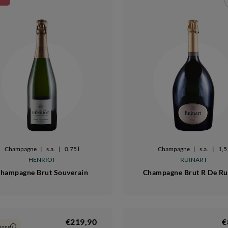
Champagne
|
s.a.
|
0,75 l
Champagne
|
s.a.
|
1,5 
HENRIOT
RUINART
hampagne Brut Souverain
Champagne Brut R De Ru
€219,90
€
ione
i