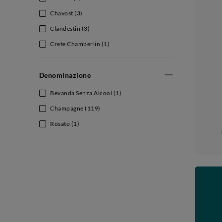
Chavost
(3)
Clandestin
(3)
Crete Chamberlin
(1)
De Vilmont
(1)
Denominazione
Dom Pérignon
(14)
Egly Ouriet
(1)
Bevanda Senza Alcool
(1)
Frederic Levin
(6)
Champagne
(119)
Henriet Bazin
(6)
Rosato
(1)
Henriot
(4)
Jacquesson
(1)
Krug
(4)
Louis Roederer
(9)
Moët & Chandon
(7)
Pol Roger
(1)