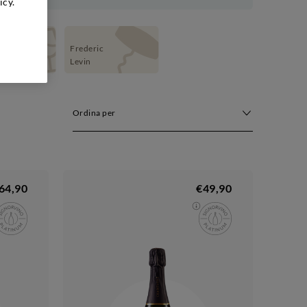
icy.
Frederic
Levin
Ordina per
64,90
€49,90