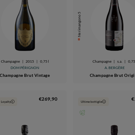
Ne rimangono 5
Champagne
|
2015
|
0,75 l
Champagne
|
s.a.
|
0,75
DOM PÉRIGNON
A. BERGÈRE
Champagne Brut Vintage
Champagne Brut Origi
€269,90
€
 Loyalty
Ultime bottiglie
i
i