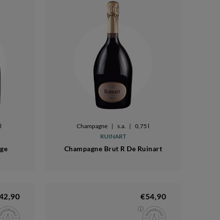
l
Champagne
|
s.a.
|
0,75 l
RUINART
age
Champagne Brut R De Ruinart
42,90
€54,90