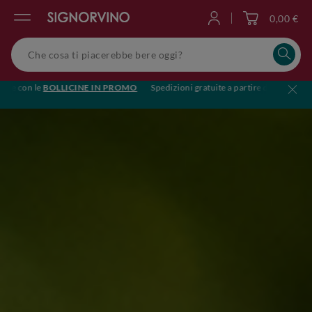
0,00 €
Accedi
 con le
BOLLICINE IN PROMO
Spedizioni gratuite a partire da €119
🥂Bri