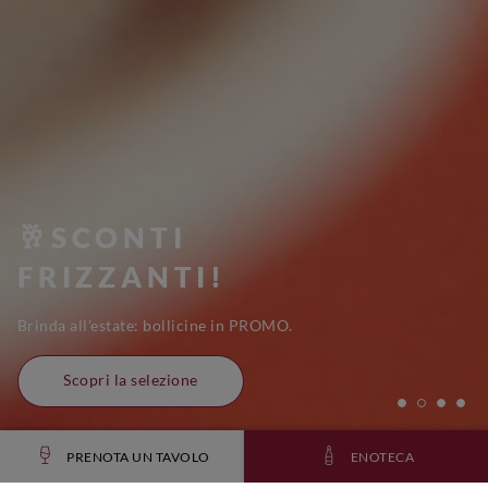
🥂SCONTI
FRIZZANTI!
Brinda all'estate: bollicine in PROMO.
Scopri la selezione
PRENOTA UN TAVOLO
ENOTECA