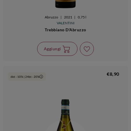
Abruzzo
|
2021
|
0,75 l
VALENTINI
Trebbiano D'Abruzzo
Aggiungi
€8,90
6bt - 10% | 24bt - 20%
i