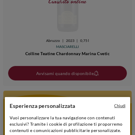
Esaurito online
Abruzzo
|
2023
|
0,75 l
MASCIARELLI
Colline Teatine Chardonnay Marina Cvetic
Avvisami quando disponibile
Esperienza personalizzata
Chiudi
ISCRIVITI A SIGNORVINO
CLUB
Vuoi personalizzare la tua navigazione con contenuti
esclusivi? Tramite i cookie di profilazione ti proporremo
Iscriviti al programma e ricevi subito il
10% di
sconto
! Accumula i punti per ottenere sempre più
contenuti e comunicazioni pubblicitarie personalizzate.