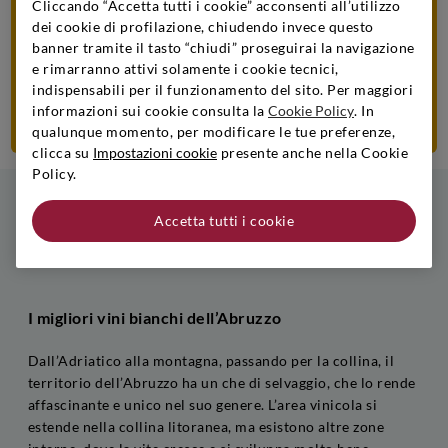
vantaggi esclusivi
Cliccando “Accetta tutti i cookie” acconsenti all’utilizzo
dei cookie di profilazione, chiudendo invece questo
Accedi/Iscriviti
banner tramite il tasto “chiudi” proseguirai la navigazione
e rimarranno attivi solamente i cookie tecnici,
indispensabili per il funzionamento del sito. Per maggiori
Scopri di più sul programma
informazioni sui cookie consulta la
Cookie Policy
. In
qualunque momento, per modificare le tue preferenze,
clicca su
Impostazioni cookie
presente anche nella Cookie
Policy.
ABRUZZO
Accetta tutti i cookie
I migliori vini bianchi dell’Abruzzo
Dall’Adriatico alla montagna, passando per la collina, il
territorio dell’Abruzzo ha un che di selvaggio, che lo rende
affascinante e unico nel suo genere. L’area vinicola si
estende nella collina litoranea, ma esistono altre zone