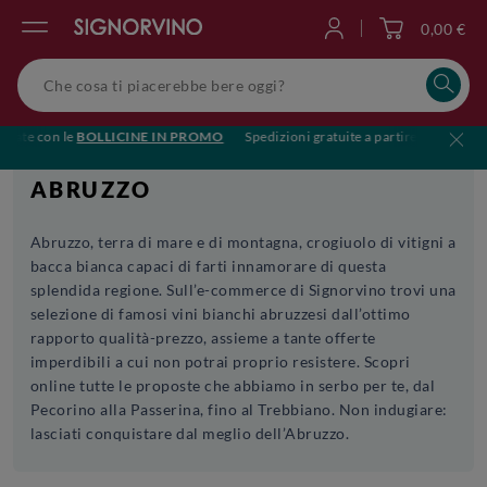
0,00 €
Accedi
state con le
BOLLICINE IN PROMO
Spedizioni gratuite a partire da €119
ABRUZZO
Abruzzo, terra di mare e di montagna, crogiuolo di vitigni a
bacca bianca capaci di farti innamorare di questa
splendida regione. Sull’e-commerce di Signorvino trovi una
selezione di famosi vini bianchi abruzzesi dall’ottimo
rapporto qualità-prezzo, assieme a tante offerte
imperdibili a cui non potrai proprio resistere. Scopri
online tutte le proposte che abbiamo in serbo per te, dal
Pecorino alla Passerina, fino al Trebbiano. Non indugiare:
lasciati conquistare dal meglio dell’Abruzzo.