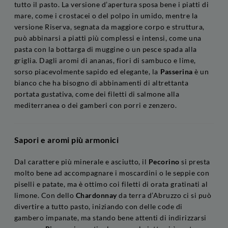
tutto il pasto. La versione d’apertura sposa bene i piatti di
mare, come i crostacei o del polpo in umido, mentre la
versione Riserva, segnata da maggiore corpo e struttura,
può abbinarsi a piatti più complessi e intensi, come una
pasta con la bottarga di muggine o un pesce spada alla
griglia. Dagli aromi di ananas, fiori di sambuco e lime,
sorso piacevolmente sapido ed elegante, la
Passerina
è un
bianco che ha bisogno di abbinamenti di altrettanta
portata gustativa, come dei filetti di salmone alla
mediterranea o dei gamberi con porri e zenzero.
Sapori e aromi più armonici
Dal carattere più minerale e asciutto, il
Pecorino
si presta
molto bene ad accompagnare i moscardini o le seppie con
piselli e patate, ma è ottimo coi filetti di orata gratinati al
limone. Con dello
Chardonnay
da terra d’Abruzzo ci si può
divertire a tutto pasto, iniziando con delle code di
gambero impanate, ma stando bene attenti di indirizzarsi