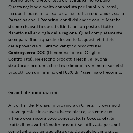
interne, dove la vite cresce e si sviluppa molto bene.
Questa regione è molto conosciuta per i suoi
vini rossi
,
ma quelli bianchi non sono da meno. Tra i più famosi, sia la
Passerina
che il
Pecorino
, condivisi anche con le
Marche
,
si sono ricavati in questi ultimi anni un posto di tutto
rispetto nell’enologia della regione. Quasi completamente
scomparsi fino a qualche decennio fa, questi vini tipici
della provincia di Teramo vengono prodotti nel
Controguerra DOC
(Denominazione di Origine
Controllata). Ne escono prodotti freschi, di buona
struttura e profumi, che si esprimono in vini monovarietali
prodotti con un minimo dell’85% di Passerina o Pecorino.
Grandi denominazioni
Ai confini del Molise, in provincia di Chieti, ritroviamo di
nuovo queste stesse uve a bacca bianca, assieme a un
vitigno oggi ancora poco conosciuto, la
Cococciola
. Si
tratta di una varietà molto produttiva, utilizzata per anni
come taglio assieme ad altre uve. Da qualche anno si sta