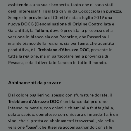
assistendo a una sua riscoperta, tanto che ci sono stati
degli interessanti risultati di vini da Cococciola in purezza.
Sempre in provincia di Chieti è nata a luglio 2019 una
nuova DOCG (Denominazione di Origine Controllata e
Garantita), la
Tullum
, dove è prevista la presenza della
versione in bianco sia con Pecorino, che Passerina. Il
grande bianco della regione, sia per fama, che quantità
produttiva, è il
Trebbiano d’Abruzzo DOC
, presente in
tutta la regione, ma in particolare nella provincia di
Pescara, e da lì diventato famoso in tutto il mondo.
Abbinamenti da provare
Dal colore paglierino, spesso con sfumature dorate, il
Trebbiano d’Abruzzo DOC
è un bianco dal profumo
intenso, minerale, con chiari richiami alla frutta gialla,
palato sapido, complesso con chiusura di mandorla. È un
vino, che si presta ad abbinamenti trasversali, sia nella
versione
“base”
, che
Riserva
accompagnando con stile