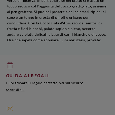
verso un
Riserva
, in particolare se nel piatto si è usato un
tocco esotico col l’aggiunta del cocco grattugiato, assieme
al pan grattato. Si può poi passare a dei calamari ripieni al
sugo e un tonno in crosta di pinoli e origano per
concludere. Con la
Cococciola d’Abruzzo
, dai sentori di
frutta e fiori bianchi, palato sapido e pieno, occorre
andare su piatti delicati a base di carni bianche o di pesce.
Ora che sapete come abbinare i vini abruzzesi, provate!
GUIDA AI REGALI
Puoi trovare il regalo perfetto, vai sul sicuro!
Scopri di più