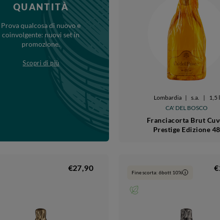
QUANTITÀ
Prova qualcosa di nuovo e
coinvolgente: nuovi set in
promozione.
Scopri di più
Lombardia
|
s.a.
|
1,5 l
CA' DEL BOSCO
Franciacorta Brut Cu
Prestige Edizione 4
€27,90
€
Fine scorta: 6bott 10%
i