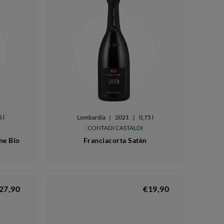
 l
Lombardia
|
2021
|
0,75 l
CONTADI CASTALDI
ne Bio
Franciacorta Satèn
27,90
€19,90