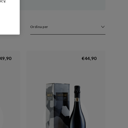
icy.
Ordina per
49,90
€44,90