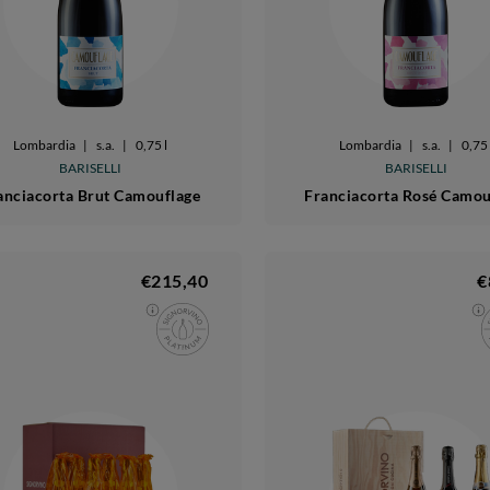
Lombardia
|
s.a.
|
0,75 l
Lombardia
|
s.a.
|
0,75 
BARISELLI
BARISELLI
anciacorta Brut Camouflage
Franciacorta Rosé Camou
€215,40
€