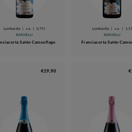
Lombardia
|
s.a.
|
0,75 l
Lombardia
|
s.a.
|
1,5 l
BARISELLI
BARISELLI
nciacorta Satèn Camouflage
Franciacorta Satèn Camo
€19,90
€