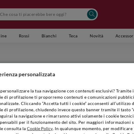
cine
Rossi
Bianchi
Teca
Novità
Accessor
erienza personalizzata
FRANCIACORTA METODO CLASSICO
nvenuto nel mondo del Franciacorta, l'unica bollicina italiana che s
personalizzare la tua navigazione con contenuti esclusivi? Tramite i
rritorio e di un metodo produttivo inimitabile. Nato nel cuore del
ie di profilazione ti proporremo contenuti e comunicazioni pubblici
mplice spumante, ma un'espressione di eleganza e qualità assoluta. O
nalizzate. Cliccando “Accetta tutti i cookie” acconsenti all’utilizzo 
ciate dal sole e la dedizione delle migliori cantine che hanno reso q
e di profilazione, chiudendo invece questo banner tramite il tasto “
guirai la navigazione e rimarranno attivi solamente i cookie tecnici
stra selezione esclusiva: dalle bollicine raffinate per un aperitivo di
pensabili per il funzionamento del sito. Per maggiori informazioni s
indisi importanti. Esplora le tipologie disponibili nella nostra enote
ie consulta la
Cookie Policy
. In qualunque momento, per modificare 
sta scelta di etichette selezionate dai nostri sommelier.