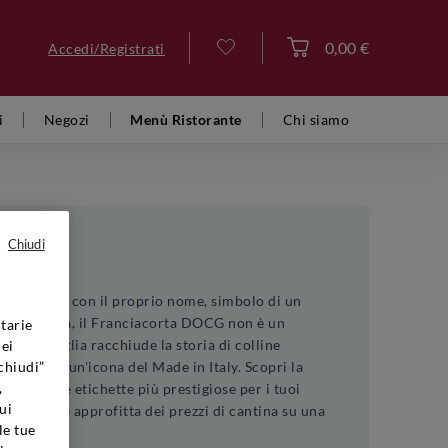
0,00 €
Accedi/Registrati
Accedi
i
Negozi
Menù Ristorante
Chi siamo
Chiudi
i definisce con il proprio nome, simbolo di un
la Lombardia, il Franciacorta DOCG non è un
tarie
gni bottiglia racchiude la storia di colline
dei
uesto vino un'icona del Made in Italy. Scopri la
chiudi”
,
 classe alle etichette più prestigiose per i tuoi
ui
ca online e approfitta dei prezzi di cantina su una
le tue