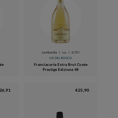
Lombardia
|
s.a.
|
0,75 l
CA' DEL BOSCO
vée
Franciacorta Extra Brut Cuvée
8
Prestige Edizione 48
26,91
€25,90