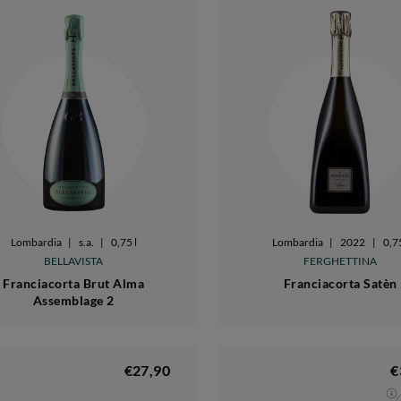
Lombardia
|
s.a.
|
0,75 l
Lombardia
|
2022
|
0,75
BELLAVISTA
FERGHETTINA
Franciacorta Brut Alma
Franciacorta Satèn
Assemblage 2
€27,90
€