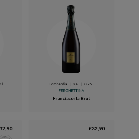
 l
Lombardia
|
s.a.
|
0,75 l
FERGHETTINA
Franciacorta Brut
32,90
€32,90