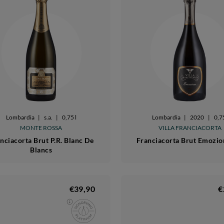
Lombardia
|
s.a.
|
0,75 l
Lombardia
|
2020
|
0,75
MONTE ROSSA
VILLA FRANCIACORTA
nciacorta Brut P.R. Blanc De
Franciacorta Brut Emozio
Blancs
€39,90
€