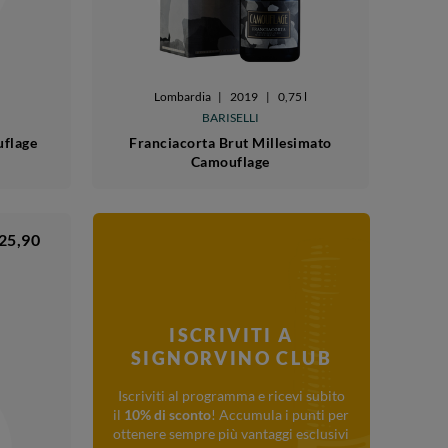
Lombardia
|
2019
|
0,75 l
BARISELLI
uflage
Franciacorta Brut Millesimato
Camouflage
25,90
ISCRIVITI A
SIGNORVINO CLUB
Iscriviti al programma e ricevi subito
il
10% di sconto
! Accumula i punti per
ottenere sempre più vantaggi esclusivi