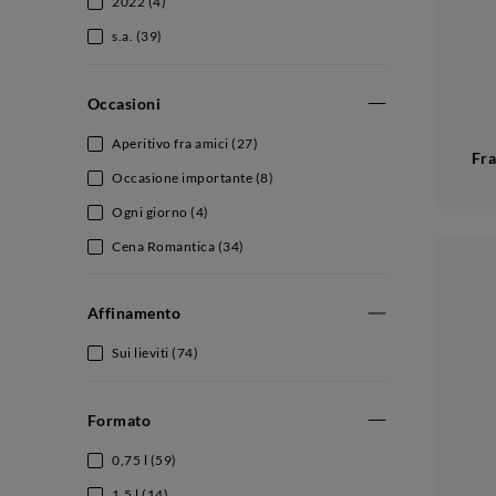
2022
(4)
s.a.
(39)
Occasioni
Aperitivo fra amici
(27)
Fra
Occasione importante
(8)
Ogni giorno
(4)
Cena Romantica
(34)
Affinamento
Sui lieviti
(74)
Formato
0,75 l
(59)
1,5 l
(14)