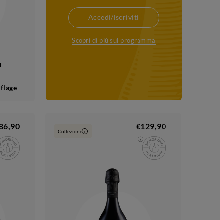
Accedi/Iscriviti
Scopri di più sul programma
l
flage
86,90
€129,90
Collezione
i