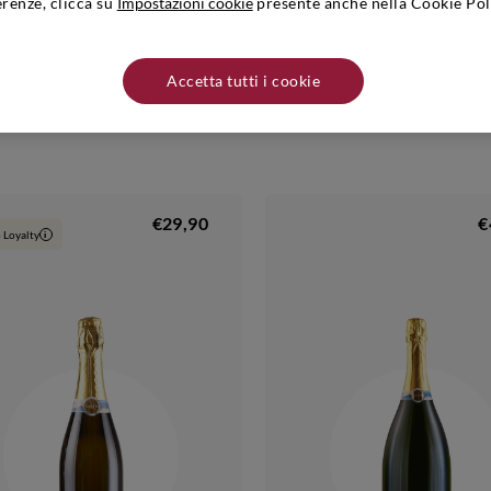
erenze, clicca su
Impostazioni cookie
presente anche nella Cookie Pol
Accetta tutti i cookie
otti in promozione (1)
€29,90
€
 Loyalty
i