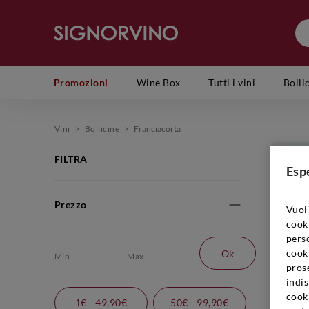
Promozioni
Wine Box
Tutti i vini
Bolli
Vini
>
Bollicine
>
Franciacorta
FILTRA
Esp
Prezzo
Be
Vuoi 
te
cook
se
perso
ba
cooki
Ok
prose
no
indis
br
cook
va
1€ - 49,90€
50€ - 99,90€