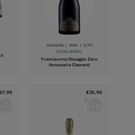
Lombardia
|
2016
|
0,75 l
CA' DEL BOSCO
ta
Franciacorta Dosaggio Zero
Annamaria Clementi
67,90
€35,90