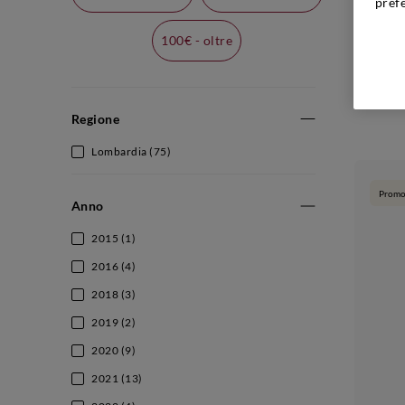
pref
100€ - oltre
Prod
Regione
Lombardia
(75)
Promo
Anno
2015
(1)
2016
(4)
2018
(3)
2019
(2)
2020
(9)
2021
(13)