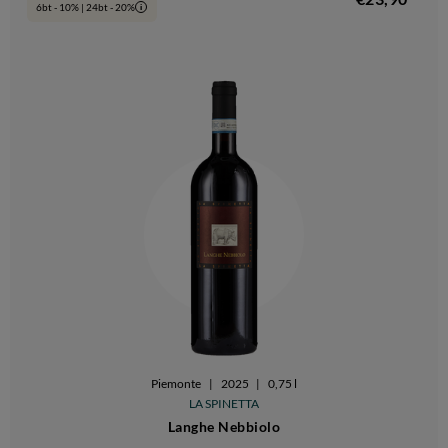
6bt - 10% | 24bt - 20%
i
Piemonte
|
2025
|
0,75 l
LA SPINETTA
Langhe Nebbiolo