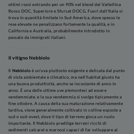
ottimi rossi entrando per un 90% nel blend dei Valtellina
Rosso DOC, Superiore e Sfursat DOCG. Fuori dall'Italia si
trova in quantità limitate in Sud America, dove spesso le
rese elevate ne penalizzano fortemente la qualità, e in
California e Australia, probabilmente introdotto in
passato da immigrati italiani.
Il vitigno Nebbiolo
Il
Nebbiolo
è un'uva piuttosto esigente e delicata dal punto
di vista ambientale e climatico, ma nell'habitat giusto ha
una buona produttività, anche se incostante di anno in
anno. È una delle ultime uve piemontesi ad essere
vendemmiate, e la sua vendemmia si svolge tipicamente a
fine ottobre. A causa della sua maturazione relativamente
tardiva, viene generalmente coltivato in colline esposte a
sud o sud-ovest, dove il tipo di terreno gioca un ruolo
importante. Il Nebbiolo predilige terreni ricchi di
sedimenti calcarei e marnosi capaci di far sviluppare ai