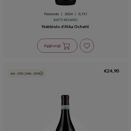
Piemonte
|
2024
|
0,75 l
RATTI RENATO
Nebbiolo d'Alba Ochetti
Aggiungi
€24,90
6bt - 10% | 24bt - 20%
i