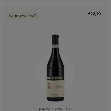
€23,90
6bt - 10% | 24bt - 20%
i
Piemonte
|
2024
|
0,75 l