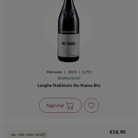
Piemonte
|
2023
|
0,75 l
BORGOGNO
Langhe Nebbiolo No Name Bio
Aggiungi
€18,90
6bt - 10% | 24bt - 20%
i