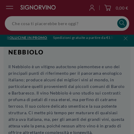
0,00 €
Accedi
e
BOLLICINE IN PROMO
Spedizioni gratuite a partire da €119
🥂Brinda al
NEBBIOLO
Il Nebbiolo è un vitigno autoctono piemontese e uno dei
principali punti di riferimento per il panorama enologico
italiano; produce alcuni dei migliori vini al mondo, in
particolare quelli provenienti dai piccoli comuni di Barolo
e Barbaresco. Il vino Nebbiolo è uno studio sui contrasti:
profuma di petali di rosa eterei, ma perfino di catrame
terroso. Il suo colore delicato smentisce la sua potente
struttura. Ci mette più tempo per maturare di qualsiasi
altra uva italiana, ma, per gli amanti dei grandi vini, questa
attesa vale la pena, poiché nessun altro vino è in grado di
offrire altrettante complessità e longevità.