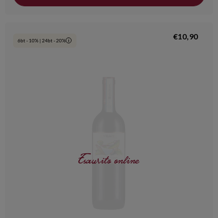
€10,90
6bt - 10% | 24bt - 20%
i
Esaurito online