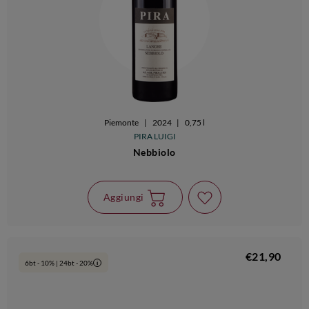
Piemonte
|
2024
|
0,75 l
PIRA LUIGI
Nebbiolo
Aggiungi
€21,90
6bt - 10% | 24bt - 20%
i