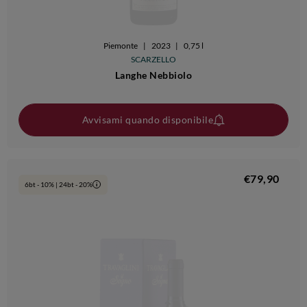
Piemonte
|
2023
|
0,75 l
SCARZELLO
Langhe Nebbiolo
Avvisami quando disponibile
€79,90
6bt - 10% | 24bt - 20%
i