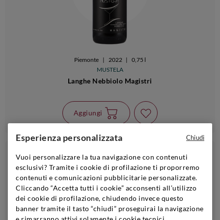
Piemonte
|
2022
|
0,75 l
MUSTELA
Langhe Nebbiolo Magistri
Aggiungi
Esperienza personalizzata
Chiudi
€12,90
Vuoi personalizzare la tua navigazione con contenuti
6bt - 10% | 24bt - 20%
i
esclusivi? Tramite i cookie di profilazione ti proporremo
contenuti e comunicazioni pubblicitarie personalizzate.
Cliccando “Accetta tutti i cookie” acconsenti all’utilizzo
dei cookie di profilazione, chiudendo invece questo
banner tramite il tasto “chiudi” proseguirai la navigazione
e rimarranno attivi solamente i cookie tecnici,