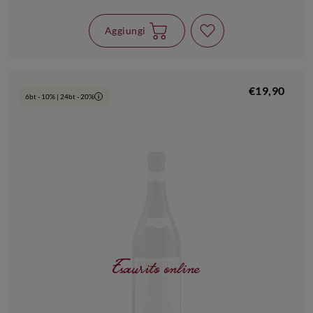
Aggiungi
€19,90
6bt - 10% | 24bt - 20%
i
Esaurito online