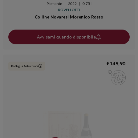
Piemonte
|
2022
|
0,75 l
ROVELLOTTI
Colline Novaresi Morenico Rosso
Avvisami quando disponibile
€149,90
Bottiglia Astucciata
i