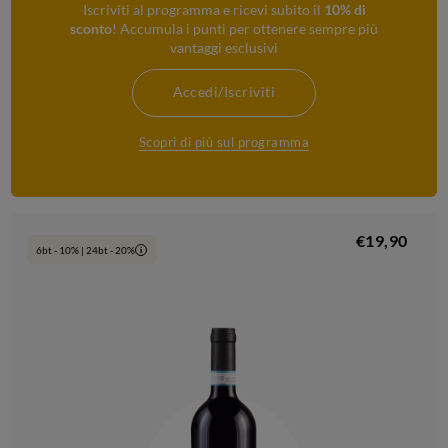
Iscriviti al programma e ricevi subito il
10% di
sconto
! Accumula i punti per ottenere sempre più
vantaggi esclusivi
Accedi/Iscriviti
Scopri di più sul programma
€19,90
6bt - 10% | 24bt - 20%
i