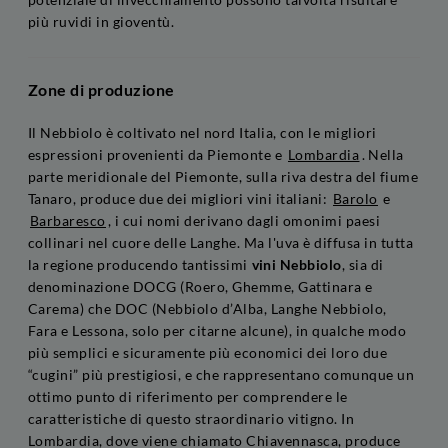
più ruvidi in gioventù.
Zone di produzione
Il Nebbiolo è coltivato nel nord Italia, con le migliori
espressioni provenienti da Piemonte e
Lombardia
. Nella
parte meridionale del Piemonte, sulla riva destra del fiume
Tanaro, produce due dei migliori vini italiani:
Barolo
e
Barbaresco
, i cui nomi derivano dagli omonimi paesi
collinari nel cuore delle Langhe. Ma l'uva è diffusa in tutta
la regione producendo tantissimi
vini Nebbiolo
, sia di
denominazione DOCG (Roero, Ghemme, Gattinara e
Carema) che DOC (Nebbiolo d’Alba, Langhe Nebbiolo,
Fara e Lessona, solo per citarne alcune), in qualche modo
più semplici e sicuramente più economici dei loro due
“cugini” più prestigiosi, e che rappresentano comunque un
ottimo punto di riferimento per comprendere le
caratteristiche di questo straordinario vitigno. In
Lombardia, dove viene chiamato Chiavennasca, produce