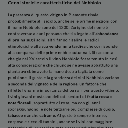
Cenni storici e caratteristiche del Nebbiolo
La presenza di questo vitigno in Piemonte risale
probabilmente al I secolo, anche se le prime menzioni con
il nome Nebbiolo sono del 1200. L'origine del nome è
controversa: alcuni pensano che sia legato all'
abbondanza
di pruina
sugli acini, altri fanno risalire le radici
etimologiche alla sua
vendemmia tardiva
che corrisponde
alla comparsa delle prime nebbie autunnali. Si racconta
che già nel XV secolo il vino Nebbiolo fosse tenuto in così
alta considerazione che chiunque ne avesse abbattuto una
pianta avrebbe avuto la mano destra tagliata come
punizione. Il gusto e la grandezza dei vini Nebbiolo variano
a seconda del vigneto e della regione, un fattore che
riflette l'enorme importanza del terroir per questo vitigno.
I vini giovani mostrano delicati sentori di
frutta rossa e
note floreali
, soprattutto di rosa, ma con gli anni
sopraggiungono le note terziarie più complesse di
cuoio,
tabacco
e anche
catrame
. Al gusto è sempre intenso,
corposo e ricco di tannini, anche se i vini con maggiore
potenziale di invecchiamento possono talvolta risultare