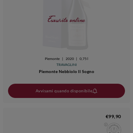
Esaurito online
Piemonte
|
2020
|
0,75 l
TRAVAGLINI
Piemonte Nebbiolo Il Sogno
Avvisami quando disponibile
€99,90