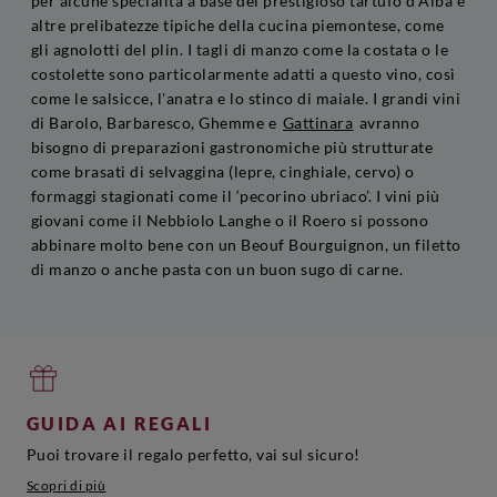
per alcune specialità a base del prestigioso tartufo d'Alba e
altre prelibatezze tipiche della cucina piemontese, come
gli agnolotti del plin. I tagli di manzo come la costata o le
costolette sono particolarmente adatti a questo vino, così
come le salsicce, l'anatra e lo stinco di maiale. I grandi vini
di Barolo, Barbaresco, Ghemme e
Gattinara
avranno
bisogno di preparazioni gastronomiche più strutturate
come brasati di selvaggina (lepre, cinghiale, cervo) o
formaggi stagionati come il ‘pecorino ubriaco’. I vini più
giovani come il Nebbiolo Langhe o il Roero si possono
abbinare molto bene con un Beouf Bourguignon, un filetto
di manzo o anche pasta con un buon sugo di carne.
GUIDA AI REGALI
Puoi trovare il regalo perfetto, vai sul sicuro!
Scopri di più