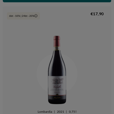
€17,90
6bt - 10% | 24bt - 20%
i
Lombardia
|
2021
|
0,75 l