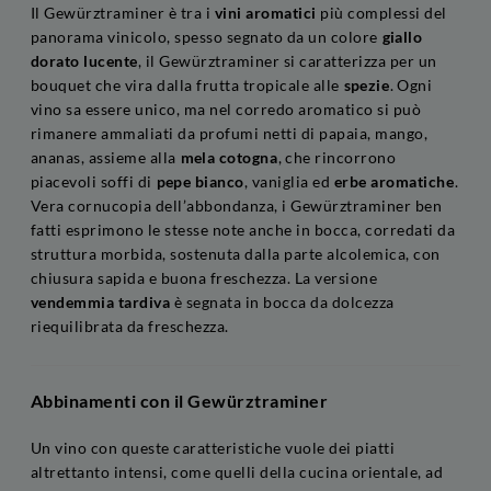
Il Gewürztraminer è tra i
vini aromatici
più complessi del
panorama vinicolo, spesso segnato da un colore
giallo
dorato lucente
, il Gewürztraminer si caratterizza per un
bouquet che vira dalla frutta tropicale alle
spezie
. Ogni
vino sa essere unico, ma nel corredo aromatico si può
rimanere ammaliati da profumi netti di papaia, mango,
ananas, assieme alla
mela cotogna
, che rincorrono
piacevoli soffi di
pepe bianco
, vaniglia ed
erbe aromatiche
.
Vera cornucopia dell’abbondanza, i Gewürztraminer ben
fatti esprimono le stesse note anche in bocca, corredati da
struttura morbida, sostenuta dalla parte alcolemica, con
chiusura sapida e buona freschezza. La versione
vendemmia tardiva
è segnata in bocca da dolcezza
riequilibrata da freschezza.
Abbinamenti con il Gewürztraminer
Un vino con queste caratteristiche vuole dei piatti
altrettanto intensi, come quelli della cucina orientale, ad