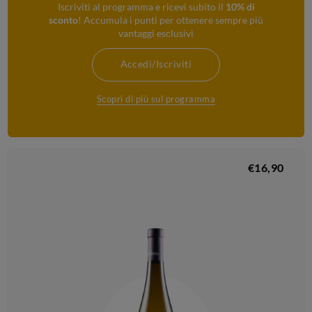
Iscriviti al programma e ricevi subito il
10% di
sconto
! Accumula i punti per ottenere sempre più
vantaggi esclusivi
Accedi/Iscriviti
Scopri di più sul programma
€16,90