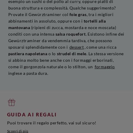
esempio un sushi o del pollo al curry, oppure piatti di
buona struttura e complessità. Qualche suggerimento?
Provate il Gewürztraminer col
foie gras
, tra i migliori
abbinamenti in assoluto, oppure con i
tortelli alla
mantovana
(ripieni di zucca, mostarda e noce moscata)
conditi con una intensa
salsa roquefort
. Esistono infine dei
Gewürztraminer da vendemmia tardiva, che possono
sposarsi splendidamente con i
dessert
, come una ricca
pastiera napoletana
o lo
strudel di mele
. La stessa versione
si abbina molto bene anche con i formaggi erborinati,
come il gorgonzola naturale o lo stilton, un
formaggio
inglese a pasta dura.
GUIDA AI REGALI
Puoi trovare il regalo perfetto, vai sul sicuro!
Scopri di più