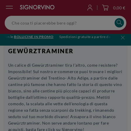
0,00 €
Accedi
con le
BOLLICINE IN PROMO
Spedizioni gratuite a partire da €119
🥂Brin
GEWÜRZTRAMINER
Un calice di Gewürztraminer tira l’altro, come resistere?
Impossibile! Sul nostro e-commerce puoi trovare i migliori
Gewürztraminer del Trentino- Alto Adige, a partire dalle
cantine più famose che hanno fatto la storia di questo vino
bianco, sino alle cantine più piccole capaci di produrre
bottiglie dall’ottimo rapporto qualità-prezzo. Mettiti
comodo, la scalata alle vette dell’enologia di questa
regione va fatta senza scarponi da trekking, rimanendo
seduto sul tuo morbido divano! Assapora il vino bianco
Gewürztraminer. Non serve andare lontano per fare
acquisti, basta fare click su Signorvino!