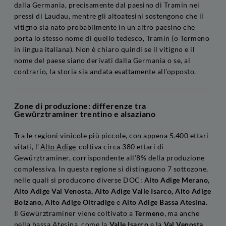
dalla Germania, precisamente dal paesino di Tramin nei
pressi di Laudau, mentre gli altoatesini sostengono che il
vitigno sia nato probabilmente in un altro paesino che
porta lo stesso nome di quello tedesco, Tramin (o Termeno
in lingua italiana). Non è chiaro quindi se il vitigno e il
nome del paese siano derivati dalla Germania o se, al
contrario, la storia sia andata esattamente all’opposto.
Zone di produzione: differenze tra
Gewürztraminer trentino e alsaziano
Tra le regioni vinicole più piccole, con appena 5.400 ettari
vitati, l’
Alto Adige
coltiva circa 380 ettari di
Gewürztraminer, corrispondente all’8% della produzione
complessiva. In questa regione si distinguono 7 sottozone,
nelle quali si producono diverse DOC:
Alto Adige Merano,
Alto Adige Val Venosta, Alto Adige Valle Isarco, Alto Adige
Bolzano, Alto Adige Oltradige
e
Alto Adige Bassa Atesina
.
Il Gewürztraminer viene coltivato a
Termeno
, ma anche
nella bassa Atesina, come la
Valle Isarco
e la
Val Venosta
,