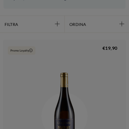
FILTRA
ORDINA
€19,90
Promo Loyalty
i