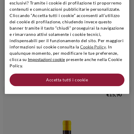
esclusivi? Tramite i cookie di profilazione ti proporremo
contenuti e comunicazioni pubblicitarie personalizzate.
Cliccando “Accetta tutti i cookie” acconsenti all’utilizzo
dei cookie di profilazione, chiudendo invece questo
banner tramite il tasto “chiudi” proseguirai la navigazione
e rimarranno attivi solamente i cookie tecnici,
Alto Adige
|
2023
|
0,75 l
indispensabili per il funzionamento del sito. Per maggiori
ALOIS LAGEDER
informazioni sui cookie consulta la
Cookie Policy
. In
Alto Adige Gewürztraminer Am Sand Bio
qualunque momento, per modificare le tue preferenze,
clicca su
Impostazioni cookie
presente anche nella Cookie
Policy.
Aggiungi
Accetta tutti i cookie
€15,90