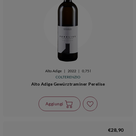
Alto Adige
|
2022
|
0,75 l
COLTERENZIO
Alto Adige Gewürztraminer Perelise
Aggiungi
€28,90