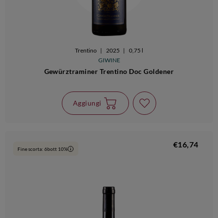
Trentino
|
2025
|
0,75 l
GIWINE
Gewürztraminer Trentino Doc Goldener
Aggiungi
€16,74
Fine scorta: 6bott 10%
i