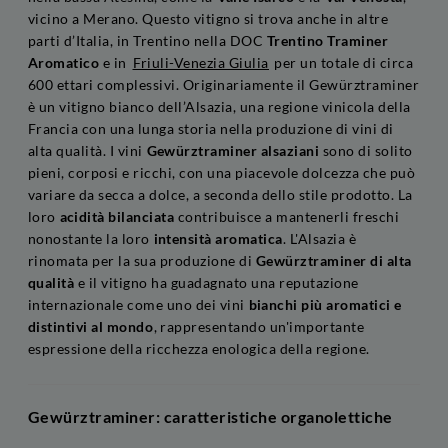
vicino a Merano. Questo vitigno si trova anche in altre
parti d’Italia, in Trentino nella DOC
Trentino Traminer
Aromatico
e in
Friuli-Venezia Giulia
per un totale di circa
600 ettari complessivi. Originariamente il Gewürztraminer
è un vitigno bianco dell’Alsazia, una regione vinicola della
Francia con una lunga storia nella produzione di vini di
alta qualità. I vini
Gewürztraminer alsaziani
sono di solito
pieni, corposi e ricchi, con una piacevole dolcezza che può
variare da secca a dolce, a seconda dello stile prodotto. La
loro
acidità bilanciata
contribuisce a mantenerli freschi
nonostante la loro
intensità aromatica
. L'Alsazia è
rinomata per la sua produzione di
Gewürztraminer di alta
qualità
e il vitigno ha guadagnato una reputazione
internazionale come uno dei vini
bianchi più aromatici e
distintivi al mondo
, rappresentando un'importante
espressione della ricchezza enologica della regione.
Gewürztraminer: caratteristiche organolettiche