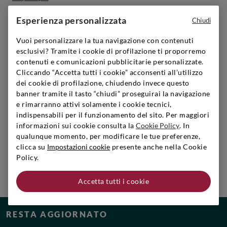
Esperienza personalizzata
Chiudi
Vuoi personalizzare la tua navigazione con contenuti
esclusivi? Tramite i cookie di profilazione ti proporremo
SIGNORVINO CLUB
contenuti e comunicazioni pubblicitarie personalizzate.
Iscriviti per creare il tuo account,
Cliccando “Accetta tutti i cookie” acconsenti all’utilizzo
diventare un membro e godere di vantaggi esclusivi.
dei cookie di profilazione, chiudendo invece questo
banner tramite il tasto “chiudi” proseguirai la navigazione
Scopri di più
e rimarranno attivi solamente i cookie tecnici,
indispensabili per il funzionamento del sito. Per maggiori
informazioni sui cookie consulta la
Cookie Policy
. In
qualunque momento, per modificare le tue preferenze,
clicca su
Impostazioni cookie
presente anche nella Cookie
LAVORA CON NOI
Policy.
Scopri le posizioni aperte e unisciti al team!
Scopri di più
Accetta tutti i cookie
RESTA AGGIORNATO