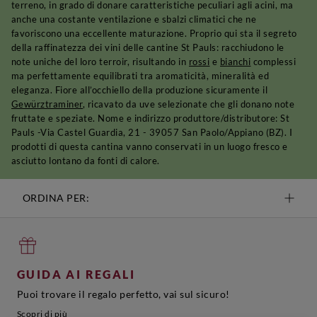
terreno, in grado di donare caratteristiche peculiari agli acini, ma
anche una costante ventilazione e sbalzi climatici che ne
favoriscono una eccellente maturazione. Proprio qui sta il segreto
della raffinatezza dei vini delle cantine St Pauls: racchiudono le
note uniche del loro terroir, risultando in
rossi
e
bianchi
complessi
ma perfettamente equilibrati tra aromaticità, mineralità ed
eleganza. Fiore all’occhiello della produzione sicuramente il
Gewürztraminer
, ricavato da uve selezionate che gli donano note
fruttate e speziate. Nome e indirizzo produttore/distributore: St
Pauls -Via Castel Guardia, 21 - 39057 San Paolo/Appiano (BZ). I
prodotti di questa cantina vanno conservati in un luogo fresco e
asciutto lontano da fonti di calore.
ORDINA PER:
GUIDA AI REGALI
Puoi trovare il regalo perfetto, vai sul sicuro!
Scopri di più