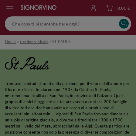
0,00 €
Accedi
Home
>
>
ST PAULS
Cantine Vinicole
St Pauls
Trentasei contadini, uniti dalla passione per il vino e dall’amore per
il loro territorio, fondarono nel 1907, la Cantina St Pauls,
nell’omonima località di San Paolo, in provincia di Bolzano. Quel
gruppo di amici è oggi cresciuto, arrivando a contare 200 famiglie
di viticoltori che dedicano anima e corpo alla produzione di
eccellenti
vini altoatesini
. I vigneti di San Paolo trovano dimora su
un suolo di origine glaciale, a diverse altitudini tra i 300 e i 700
metri sul livello del mare, abbracciati dalle Alpi. Questa particolare
posizione consente non solo la presenza di diverse composizioni del