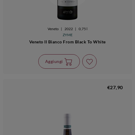
Veneto
|
2022
|
0,75 l
ZYME
Veneto Il Bianco From Black To White
Aggiungi
€27,90