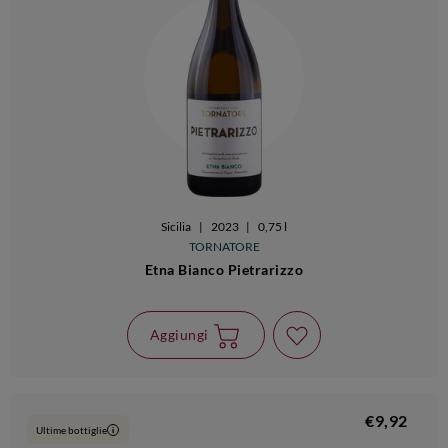
Sicilia
|
2023
|
0,75 l
TORNATORE
Etna Bianco Pietrarizzo
Aggiungi
€9,92
Ultime bottiglie
i