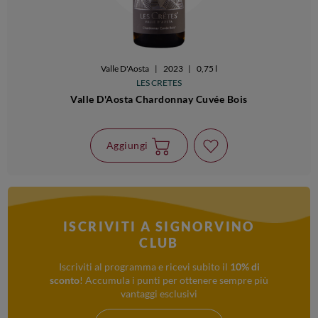
Valle D'Aosta
|
2023
|
0,75 l
LES CRETES
Valle D'Aosta Chardonnay Cuvée Bois
Aggiungi
ISCRIVITI A SIGNORVINO
CLUB
Iscriviti al programma e ricevi subito il
10% di
sconto
! Accumula i punti per ottenere sempre più
vantaggi esclusivi