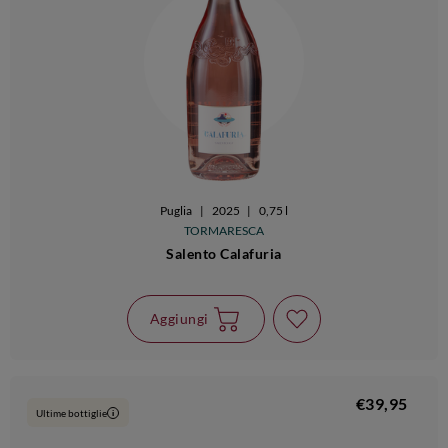
Puglia
|
2025
|
0,75 l
TORMARESCA
Salento Calafuria
Aggiungi
€39,95
Ultime bottiglie
i