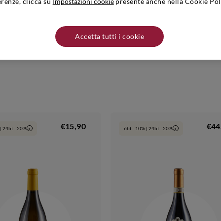
erenze, clicca su
Impostazioni cookie
presente anche nella Cookie Pol
bardia. Nome e indirizzo produttore/distributore: Nino Negri - Via Ghibelli
ati in un luogo fresco e asciutto lontano da fonti di calore.
Accetta tutti i cookie
€15,90
€44
| 24bt - 20%
6bt - 10% | 24bt - 20%
i
i