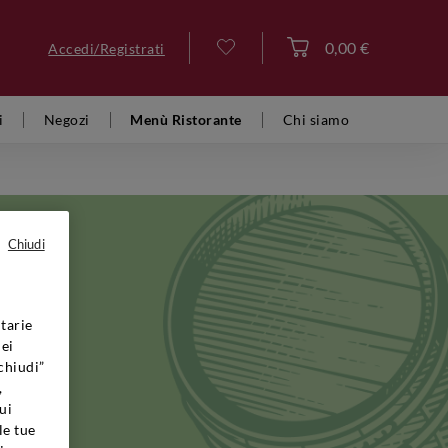
0,00 €
Accedi/Registrati
Accedi
i
Negozi
Menù Ristorante
Chi siamo
Chiudi
tarie
 con le
dei
che del
chiudi”
ta alla
,
ui
d ed
le tue
eriscano