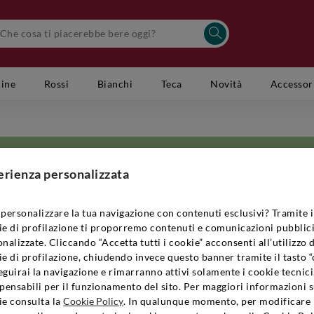
cine
Rossi
Bianchi
Teca
Novità
Accessor
erienza personalizzata
personalizzare la tua navigazione con contenuti esclusivi? Tramite i
ie di profilazione ti proporremo contenuti e comunicazioni pubblici
i è una di quelle che è riuscita a conciliare meglio le tecniche tradizionali
nalizzate. Cliccando “Accetta tutti i cookie” acconsenti all’utilizzo 
 rovere francese e americano trovano ancora spazio le tradizioni più anti
e di profilazione, chiudendo invece questo banner tramite il tasto “
no attive da oltre un secolo. Dopo un’attenta opera di ristrutturazione, vol
guirai la navigazione e rimarranno attivi solamente i cookie tecnici
ato vita ad una produzione di grappe e
vini lombardi
di alta qualità, con un
pensabili per il funzionamento del sito. Per maggiori informazioni s
lle pendici dei monti della Valtellina, in una zona riparata dal vento del nor
ie consulta la
Cookie Policy
. In qualunque momento, per modificare 
eglio in fase di coltivazione, per poter contare su uve eccellenti che conf