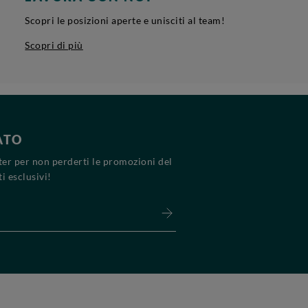
Scopri le posizioni aperte e unisciti al team!
Scopri di più
ATO
tter per non perderti le promozioni del
i esclusivi!