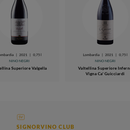
ombardia
|
2021
|
0,75 l
Lombardia
|
2021
|
0,75 l
NINO NEGRI
NINO NEGRI
ellina Superiore Valgella
Valtellina Superiore Infer
Vigna Ca' Guicciardi
SIGNORVINO CLUB