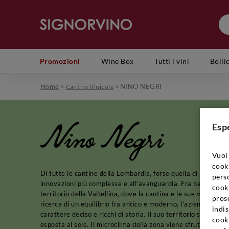
Promozioni
Wine Box
Tutti i vini
Bolli
Home
>
>
NINO NEGRI
Cantine Vinicole
Nino Negri
Esp
Vuoi 
cook
Di tutte le cantine della Lombardia, forse quella di Nino Negr
perso
innovazioni più complesse e all’avanguardia. Fra barrique di
cooki
territorio della Valtellina, dove la cantina e le sue vigne so
prose
ricerca di un equilibrio fra antico e moderno, l’azienda ha d
indis
carattere deciso e ricchi di storia. Il suo territorio sorge su
cook
esposta al sole. Il microclima della zona viene sfruttato al m