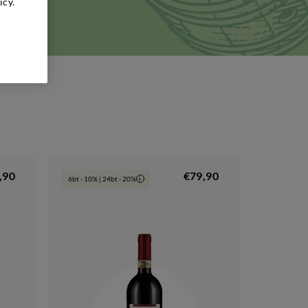
icy.
ni, 3 -
,90
€79,90
6bt - 10% | 24bt - 20%
i