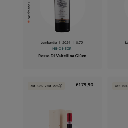
Ne rimane 1
Lombardia
|
2024
|
0,75 l
L
NINO NEGRI
Rosso Di Valtellina Giùen
€179,90
6bt - 10% | 24bt - 20%
6bt - 10% 
i