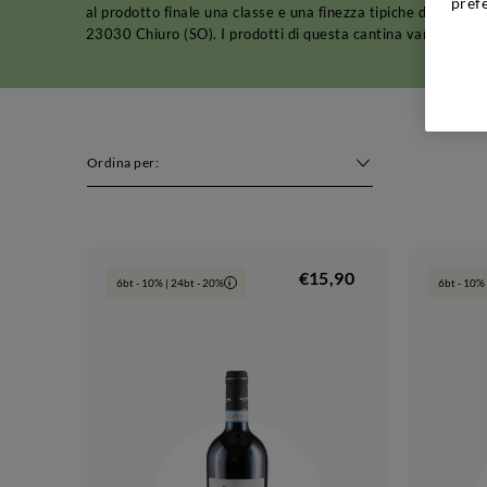
pref
al prodotto finale una classe e una finezza tipiche della Lom
23030 Chiuro (SO). I prodotti di questa cantina vanno conserv
Ordina per:
€15,90
6bt - 10% | 24bt - 20%
6bt - 10% 
i