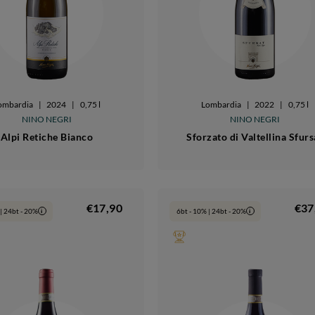
ombardia
|
2024
|
0,75 l
Lombardia
|
2022
|
0,75 l
NINO NEGRI
NINO NEGRI
Alpi Retiche Bianco
Sforzato di Valtellina Sfurs
€17,90
€37
| 24bt - 20%
6bt - 10% | 24bt - 20%
i
i