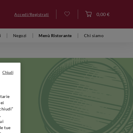
0,00 €
Accedi/Registrati
Accedi
i
Negozi
Menù Ristorante
Chi siamo
Chiudi
tarie
oveva
dei
chiudi”
era
,
la una
ui
nnovative,
le tue
meglio del