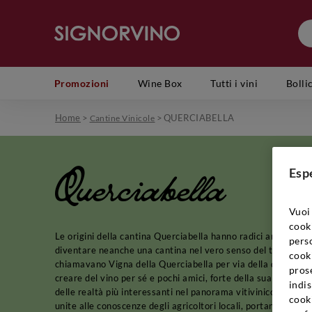
Promozioni
Wine Box
Tutti i vini
Bolli
Home
>
>
QUERCIABELLA
Cantine Vinicole
Querciabella
Esp
Vuoi 
cook
Le origini della cantina Querciabella hanno radici antiche, ma
perso
diventare neanche una cantina nel vero senso del termine: il 
cooki
chiamavano Vigna della Querciabella per via della quercia im
prose
creare del vino per sé e pochi amici, forte della sua passion
indis
delle realtà più interessanti nel panorama vitivinicolo della 
cook
unite alle conoscenze degli agricoltori locali, portando così 