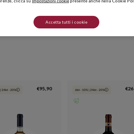
erenze, clicca su
Impostazioni cookie
presente anche nella Cookie Pol
e è un altro dei punti di forza dell’azienda, da sempre innamorata del territ
o coltivati soprattutto a Sangiovese, che costituisce una delle sue produzi
uerciabella - Via di Barbiano, 17 - 50022 Greve in Chianti (FI). I prodott
 lontano da fonti di calore.
Accetta tutti i cookie
€95,90
€26
| 24bt - 20%
6bt - 10% | 24bt - 20%
i
i