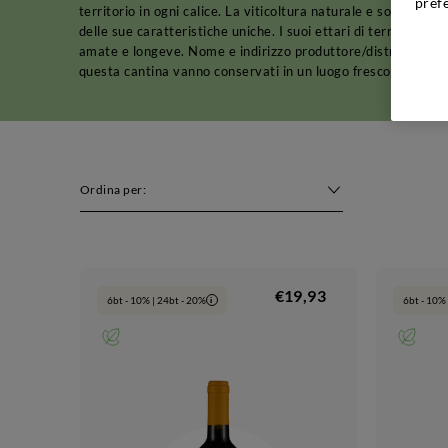
pref
territorio in ogni calice. La viticoltura naturale e sostenibil
delle sue caratteristiche uniche. I suoi ettari di terreno son
amate e longeve. Nome e indirizzo produttore/distributore: Q
questa cantina vanno conservati in un luogo fresco e asciutto
Ordina per:
€19,93
6bt - 10% | 24bt - 20%
6bt - 10% 
i