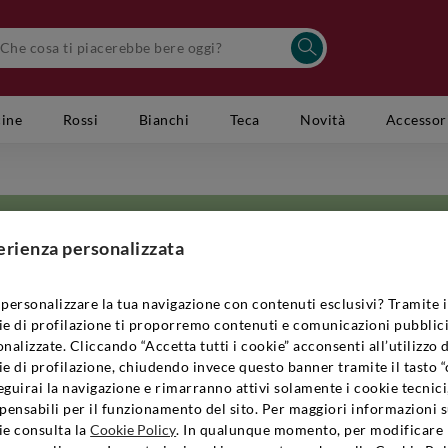
cine
Rossi
Bianchi
Teca
Novità
Accessor
erienza personalizzata
personalizzare la tua navigazione con contenuti esclusivi? Tramite i
ie di profilazione ti proporremo contenuti e comunicazioni pubblici
 la data della fondazione risale solo agli anni Settanta. In origine, non d
nalizzate. Cliccando “Accetta tutti i cookie” acconsenti all’utilizzo 
suo fondatore era rimasto colpito dalla zona che i viticoltori della zona
e di profilazione, chiudendo invece questo banner tramite il tasto “
ponente che, appunto, sorgeva sul terreno. L’idea iniziale del fondatore 
guirai la navigazione e rimarranno attivi solamente i cookie tecnici
e per la viticoltura. È stata proprio questa a fare della Cantina Querciabel
pensabili per il funzionamento del sito. Per maggiori informazioni s
Toscana. Lo studio e l’impegno di famiglia si sono uniti alle tecniche più i
ie consulta la
Cookie Policy
. In qualunque momento, per modificare 
alla creazione di
vini toscani
di altissima qualità, in grado di raccontare il 