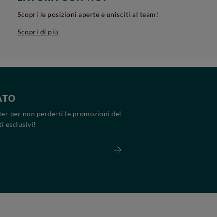
Scopri le posizioni aperte e unisciti al team!
Scopri di più
ATO
tter per non perderti le promozioni del
i esclusivi!