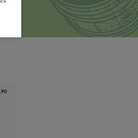
icy.
orio e
oni più
i di
,90