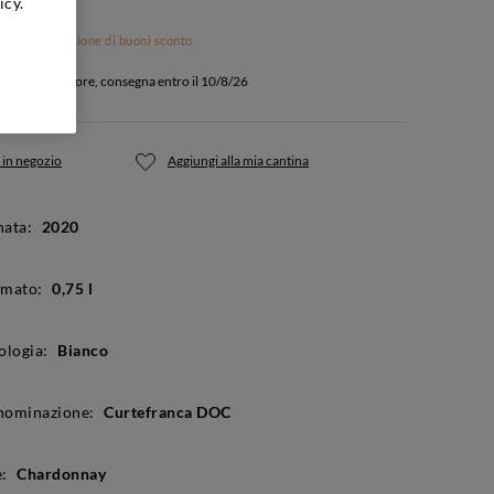
icy.
o ad applicazione di buoni sconto
quisti entro 8 ore, consegna entro il 10/8/26
 in negozio
Aggiungi alla mia cantina
ata:
2020
rmato:
0,75 l
ologia:
Bianco
nominazione:
Curtefranca DOC
:
Chardonnay