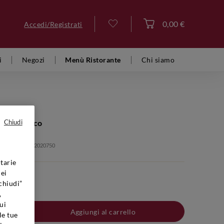
0,00 €
Accedi/Registrati
Accedi
i
Negozi
Menù Ristorante
Chi siamo
BOSCO
anca Bianco
Chiudi
olo: VFB00423 2020750
tarie
dei
chiudi”
,
ui
Aggiungi al carrello
le tue