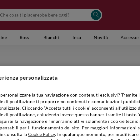
cine
Rossi
Bianchi
Teca
Novità
Accessor
CA' DEL 
Curtefr
erienza personalizzata
Codice Artic
personalizzare la tua navigazione con contenuti esclusivi? Tramite i
ie di profilazione ti proporremo contenuti e comunicazioni pubblici
nalizzate. Cliccando “Accetta tutti i cookie” acconsenti all’utilizzo 
€76,90
e di profilazione, chiudendo invece questo banner tramite il tasto “
guirai la navigazione e rimarranno attivi solamente i cookie tecnici
pensabili per il funzionamento del sito. Per maggiori informazioni s
Quantità:
1
ie consulta la
Cookie Policy
. In qualunque momento, per modificare 