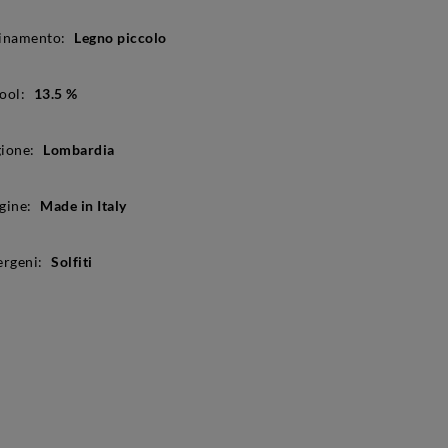
inamento:
Legno piccolo
ool:
13.5 %
ione:
Lombardia
gine:
Made in Italy
ergeni:
Solfiti