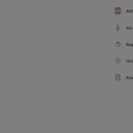
Aff
Alc
Reg
Ori
All