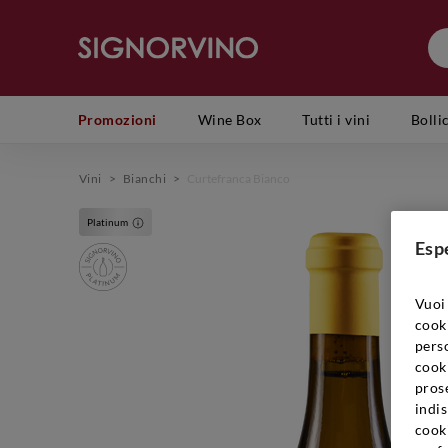
Promozioni
Wine Box
Tutti i vini
Bolli
Vini
>
Bianchi
>
Curtefranca Bianco
Platinum
Esp
Vuoi 
cook
perso
cooki
prose
indis
cook