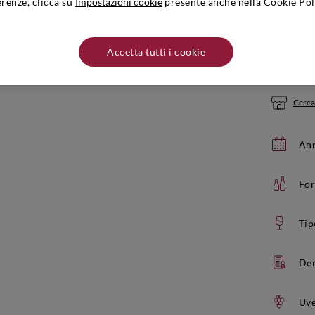
erenze, clicca su
Impostazioni cookie
presente anche nella Cookie Pol
Quantità:
Non soggett
Accetta tutti i cookie
Se ac
Cerca
Ann
Fo
Tip
De
Uve