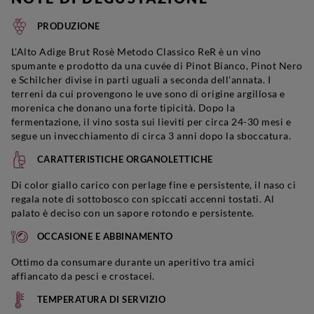
PRODUZIONE
L'Alto Adige Brut Rosè Metodo Classico ReR è un vino
spumante e prodotto da una cuvée di Pinot Bianco, Pinot Nero
e Schilcher divise in parti uguali a seconda dell'annata. I
terreni da cui provengono le uve sono di origine argillosa e
morenica che donano una forte tipicità. Dopo la
fermentazione, il vino sosta sui lieviti per circa 24-30 mesi e
segue un invecchiamento di circa 3 anni dopo la sboccatura.
CARATTERISTICHE ORGANOLETTICHE
Di color giallo carico con perlage fine e persistente, il naso ci
regala note di sottobosco con spiccati accenni tostati. Al
palato è deciso con un sapore rotondo e persistente.
OCCASIONE E ABBINAMENTO
Ottimo da consumare durante un aperitivo tra amici
affiancato da pesci e crostacei.
TEMPERATURA DI SERVIZIO