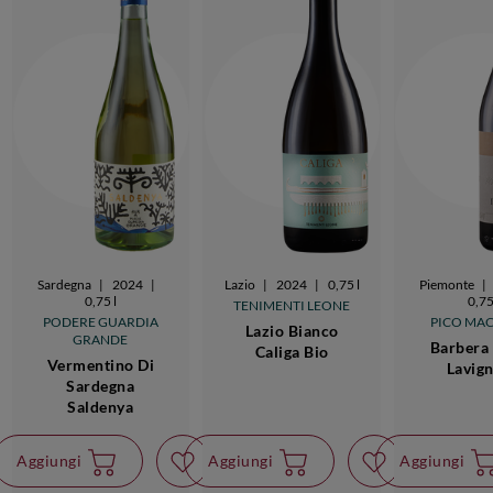
Sardegna
|
2024
|
Lazio
|
2024
|
0,75 l
Piemonte
|
0,75 l
0,75
TENIMENTI LEONE
PODERE GUARDIA
PICO MA
Lazio Bianco
GRANDE
Barbera 
Caliga Bio
Vermentino Di
Lavig
Sardegna
Saldenya
Aggiungi
Aggiungi
Aggiungi