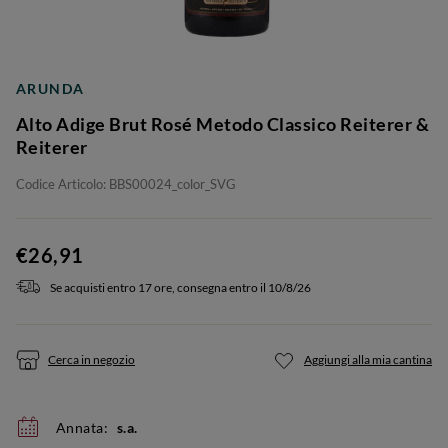
ARUNDA
Alto Adige Brut Rosé Metodo Classico Reiterer &
Reiterer
Codice Articolo: BBS00024_color_SVG
€26,91
Se acquisti entro 17 ore, consegna entro il 10/8/26
Cerca in negozio
Aggiungi alla mia cantina
Annata:
s.a.