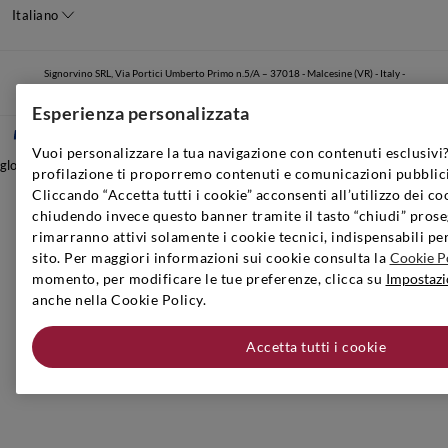
Italiano
Signorvino SRL, Via Portici Umberto Primo n.5/A – 37018 - Malcesine (VR) - Italy -
05064530230
Esperienza personalizzata
Vuoi personalizzare la tua navigazione con contenuti esclusivi?
global.nocontent
profilazione ti proporremo contenuti e comunicazioni pubblici
Cliccando “Accetta tutti i cookie” acconsenti all’utilizzo dei co
chiudendo invece questo banner tramite il tasto “chiudi” prose
rimarranno attivi solamente i cookie tecnici, indispensabili pe
sito. Per maggiori informazioni sui cookie consulta la
Cookie P
momento, per modificare le tue preferenze, clicca su
Impostazi
anche nella Cookie Policy.
Accetta tutti i cookie