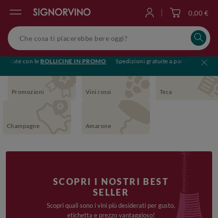
0,00 €
Accedi
l'estate con le
BOLLICINE IN PROMO
Spedizioni gratuite a partire da €119
Promozioni
Vini rossi
Teca
Champagne
Amarone
SCOPRI I NOSTRI BEST
SELLER
Scopri quali sono i vini più desiderati per gusto,
etichetta e prezzo vantaggioso!