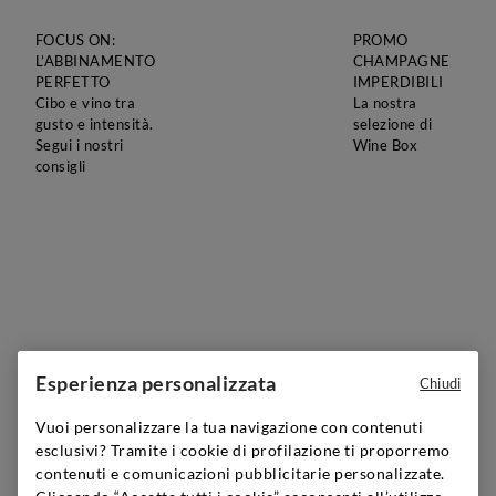
FOCUS ON:
PROMO
L’ABBINAMENTO
CHAMPAGNE
PERFETTO
IMPERDIBILI
Cibo e vino tra
La nostra
gusto e intensità.
selezione di
Segui i nostri
Wine Box
consigli
Esperienza personalizzata
Chiudi
Vuoi personalizzare la tua navigazione con contenuti
esclusivi? Tramite i cookie di profilazione ti proporremo
contenuti e comunicazioni pubblicitarie personalizzate.