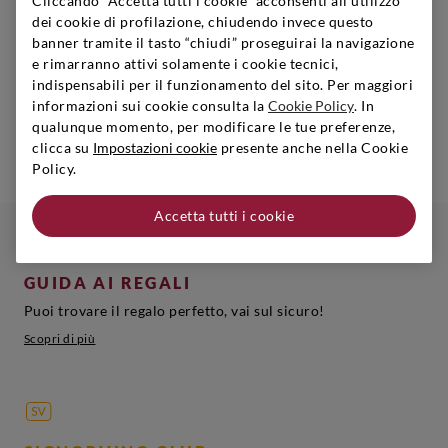
Cliccando “Accetta tutti i cookie” acconsenti all’utilizzo
dei cookie di profilazione, chiudendo invece questo
Save water, drink wine!
banner tramite il tasto “chiudi” proseguirai la navigazione
e rimarranno attivi solamente i cookie tecnici,
La tua enoteca online è pronta a stupirti: scopri tutte le
indispensabili per il funzionamento del sito. Per maggiori
etichette scelte dai nostri sommelier e lasciati conquistare.
informazioni sui cookie consulta la
Cookie Policy
. In
qualunque momento, per modificare le tue preferenze,
Acquista ora
clicca su
Impostazioni cookie
presente anche nella Cookie
Policy.
Accetta tutti i cookie
GUIDA AI REGALI
Puoi trovare il regalo perfetto, vai sul sicuro!
Scopri di più