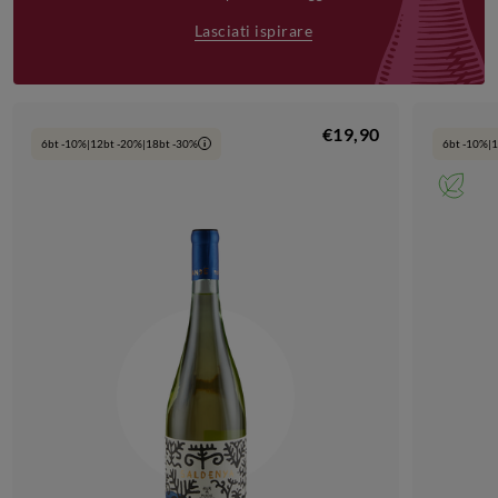
Lasciati ispirare
€19,90
6bt -10%|12bt -20%|18bt -30%
6bt -10%|
i