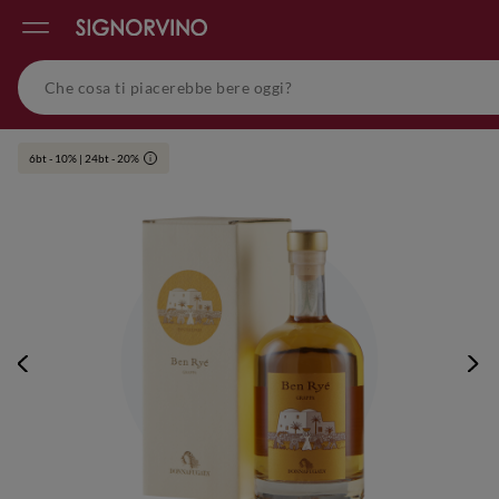
6bt - 10% | 24bt - 20%
i