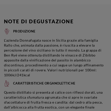
NOTE DI DEGUSTAZIONE
PRODUZIONE
L’azienda Donnafugata nasce in Sicilia grazie alla famiglia
Rallo che, animata dalla passione, è riuscita a elevare la
percezione del vino siciliano in tutto il mondo. La grappa di
Ben Ryé viene ottenuta distillando le vinacce di Zibibbo
appassite dalla vinificazione del passito in alambicco
discontinuo, procedimento a cui segue un lungo affinamento
in piccoli carati di rovere. Valori nutrizionali per 100ml:
1006kJ/241kcal
CARATTERISTICHE ORGANOLETTICHE
Questo distillato si presenta al calice con riflessi dorati, una
caratteristica sfumatura agrumata che si apre in svariate
sfaccettature di frutta fresca e candita: dal cedro alla pesca,
dall’albicocca alla frutta esotica, con un elegante finale