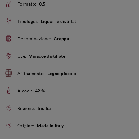
Formato:
0,5 l
Tipologia:
Liquori e distillati
Denominazione:
Grappa
Uve:
Vinacce distillate
Affinamento:
Legno piccolo
Alcool:
42 %
Regione:
Sicilia
Origine:
Made in Italy