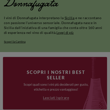
Donnafugata
I vini di Donnafugata interpretano la
Sicilia
e ne raccontano
con passione l'universo sensoriale. Donnafugata nasce in
Sicilia dall'iniziativa di una famiglia che conta oltre 160 anni
di esperienza nel vino di qualità.
Leggi di più
Scopri la Cantina
SCOPRI I NOSTRI BEST
SELLER
Scopri quali sono i vini più desiderati per gusto,
etichetta e prezzo vantaggioso!
Lasciati ispirare