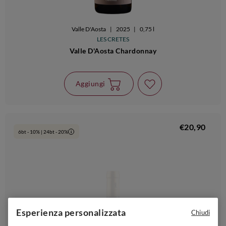
Valle D'Aosta
|
2025
|
0,75 l
LES CRETES
Valle D'Aosta Chardonnay
Aggiungi
€20,90
6bt - 10% | 24bt - 20%
i
Esperienza personalizzata
Chiudi