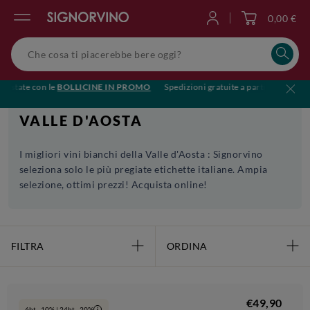
0,00 €
Accedi
l'estate con le
BOLLICINE IN PROMO
Spedizioni gratuite a partire da €119
VALLE D'AOSTA
I migliori vini bianchi della Valle d'Aosta : Signorvino
seleziona solo le più pregiate etichette italiane. Ampia
selezione, ottimi prezzi! Acquista online!
FILTRA
ORDINA
€49,90
6bt - 10% | 24bt - 20%
i