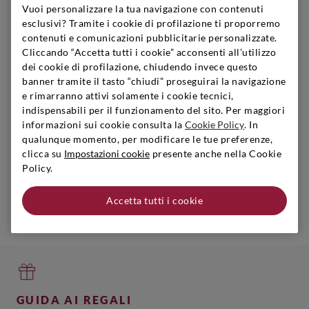
Vuoi personalizzare la tua navigazione con contenuti
esclusivi? Tramite i cookie di profilazione ti proporremo
Esaurito online
contenuti e comunicazioni pubblicitarie personalizzate.
Cliccando “Accetta tutti i cookie” acconsenti all’utilizzo
dei cookie di profilazione, chiudendo invece questo
banner tramite il tasto “chiudi” proseguirai la navigazione
e rimarranno attivi solamente i cookie tecnici,
indispensabili per il funzionamento del sito. Per maggiori
informazioni sui cookie consulta la
Cookie Policy
. In
Valle D'Aosta
|
2025
|
0,75 l
qualunque momento, per modificare le tue preferenze,
GROSJEAN
clicca su
Impostazioni cookie
presente anche nella Cookie
Petite Arvine Chatel Argent
Policy.
Accetta tutti i cookie
Avvisami quando disponibile
GUIDA AI REGALI