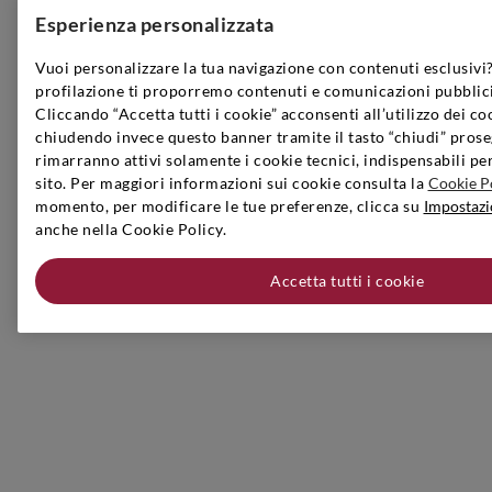
Esperienza personalizzata
Vuoi personalizzare la tua navigazione con contenuti esclusivi?
profilazione ti proporremo contenuti e comunicazioni pubblici
Cliccando “Accetta tutti i cookie” acconsenti all’utilizzo dei co
chiudendo invece questo banner tramite il tasto “chiudi” prose
rimarranno attivi solamente i cookie tecnici, indispensabili pe
sito. Per maggiori informazioni sui cookie consulta la
Cookie P
momento, per modificare le tue preferenze, clicca su
Impostazi
anche nella Cookie Policy.
Accetta tutti i cookie