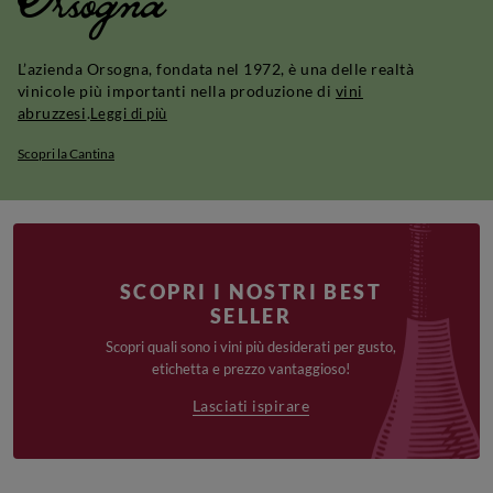
Orsogna
L’azienda Orsogna, fondata nel 1972, è una delle realtà
vinicole più importanti nella produzione di
vini
abruzzesi
.
Leggi di più
Scopri la Cantina
SCOPRI I NOSTRI BEST
SELLER
Scopri quali sono i vini più desiderati per gusto,
etichetta e prezzo vantaggioso!
Lasciati ispirare