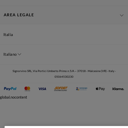
AREA LEGALE
Italia
Italiano
Signorvino SRL, Via Portici Umberto Primo n.5/A – 37018 - Malcesine (VR) - Italy -
05064530230
global.nocontent