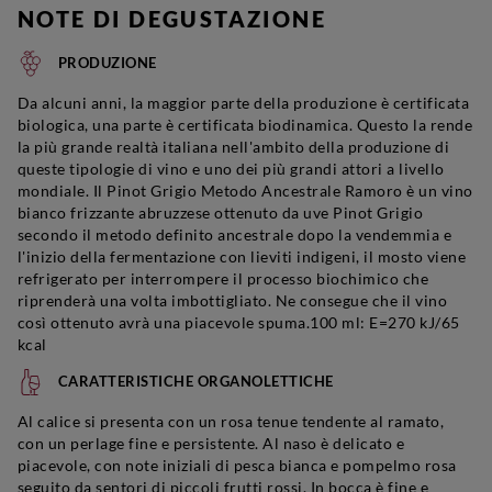
NOTE DI DEGUSTAZIONE
PRODUZIONE
Da alcuni anni, la maggior parte della produzione è certificata
biologica, una parte è certificata biodinamica. Questo la rende
la più grande realtà italiana nell'ambito della produzione di
queste tipologie di vino e uno dei più grandi attori a livello
mondiale. Il Pinot Grigio Metodo Ancestrale Ramoro è un vino
bianco frizzante abruzzese ottenuto da uve Pinot Grigio
secondo il metodo definito ancestrale dopo la vendemmia e
l'inizio della fermentazione con lieviti indigeni, il mosto viene
refrigerato per interrompere il processo biochimico che
riprenderà una volta imbottigliato. Ne consegue che il vino
così ottenuto avrà una piacevole spuma.100 ml: E=270 kJ/65
kcal
CARATTERISTICHE ORGANOLETTICHE
Al calice si presenta con un rosa tenue tendente al ramato,
con un perlage fine e persistente. Al naso è delicato e
piacevole, con note iniziali di pesca bianca e pompelmo rosa
seguito da sentori di piccoli frutti rossi. In bocca è fine e