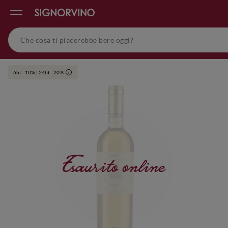
6bt - 10% | 24bt - 20%
i
Esaurito online