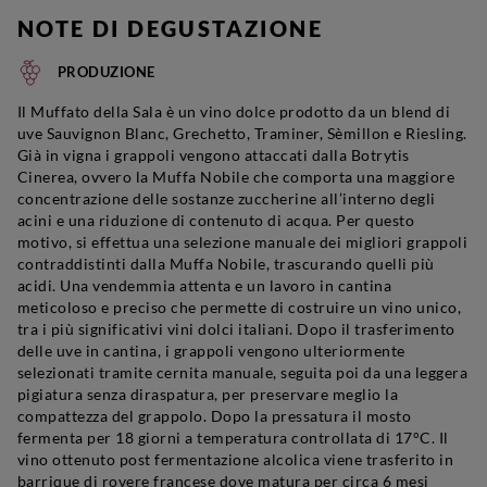
NOTE DI DEGUSTAZIONE
PRODUZIONE
Il Muffato della Sala è un vino dolce prodotto da un blend di
uve Sauvignon Blanc, Grechetto, Traminer, Sèmillon e Riesling.
Già in vigna i grappoli vengono attaccati dalla Botrytis
Cinerea, ovvero la Muffa Nobile che comporta una maggiore
concentrazione delle sostanze zuccherine all’interno degli
acini e una riduzione di contenuto di acqua. Per questo
motivo, si effettua una selezione manuale dei migliori grappoli
contraddistinti dalla Muffa Nobile, trascurando quelli più
acidi. Una vendemmia attenta e un lavoro in cantina
meticoloso e preciso che permette di costruire un vino unico,
tra i più significativi vini dolci italiani. Dopo il trasferimento
delle uve in cantina, i grappoli vengono ulteriormente
selezionati tramite cernita manuale, seguita poi da una leggera
pigiatura senza diraspatura, per preservare meglio la
compattezza del grappolo. Dopo la pressatura il mosto
fermenta per 18 giorni a temperatura controllata di 17°C. Il
vino ottenuto post fermentazione alcolica viene trasferito in
barrique di rovere francese dove matura per circa 6 mesi