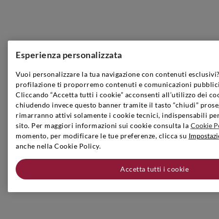
Esperienza personalizzata
Vuoi personalizzare la tua navigazione con contenuti esclusivi?
profilazione ti proporremo contenuti e comunicazioni pubblici
Cliccando “Accetta tutti i cookie” acconsenti all’utilizzo dei co
chiudendo invece questo banner tramite il tasto “chiudi” prose
rimarranno attivi solamente i cookie tecnici, indispensabili pe
sito. Per maggiori informazioni sui cookie consulta la
Cookie P
momento, per modificare le tue preferenze, clicca su
Impostazi
anche nella Cookie Policy.
Accetta tutti i cookie