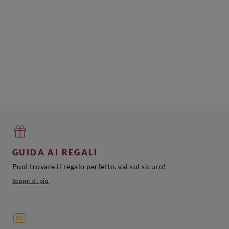
Barbera
GRANDE
Lazio
D'Asti
Vermentino
Bianco
Lavignone
Di
Caliga Bio
Sardegna
Saldenya
Aggiungi
Aggiungi
Aggiungi
A
GUIDA AI REGALI
Puoi trovare il regalo perfetto, vai sul sicuro!
Scopri di più