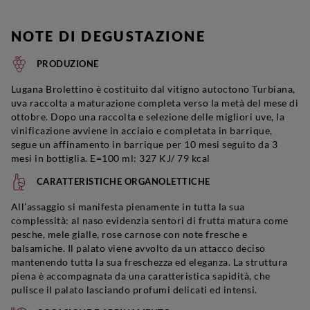
NOTE DI DEGUSTAZIONE
PRODUZIONE
Lugana Brolettino è costituito dal vitigno autoctono Turbiana,
uva raccolta a maturazione completa verso la metà del mese di
ottobre. Dopo una raccolta e selezione delle migliori uve, la
vinificazione avviene in acciaio e completata in barrique,
segue un affinamento in barrique per 10 mesi seguito da 3
mesi in bottiglia. E=100 ml: 327 KJ/ 79 kcal
CARATTERISTICHE ORGANOLETTICHE
All’assaggio si manifesta pienamente in tutta la sua
complessità: al naso evidenzia sentori di frutta matura come
pesche, mele gialle, rose carnose con note fresche e
balsamiche. Il palato viene avvolto da un attacco deciso
mantenendo tutta la sua freschezza ed eleganza. La struttura
piena è accompagnata da una caratteristica sapidità, che
pulisce il palato lasciando profumi delicati ed intensi.