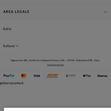
AREA LEGALE
Italia
Italiano
Signorvino SRL, Via Portici Umberto Primo n.5/A – 37018 - Malcesine (VR) - Italy -
05064530230
global.nocontent