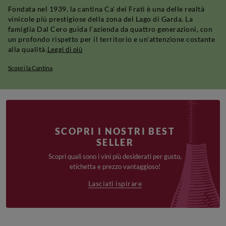
Fondata nel 1939, la cantina Ca' dei Frati è una delle realtà
vinicole più prestigiose della zona del Lago di Garda. La
famiglia Dal Cero guida l’azienda da quattro generazioni, con
un profondo rispetto per il territorio e un'attenzione costante
alla qualità.
Leggi di più
Scopri la Cantina
SCOPRI I NOSTRI BEST
SELLER
Scopri quali sono i vini più desiderati per gusto,
etichetta e prezzo vantaggioso!
Lasciati ispirare