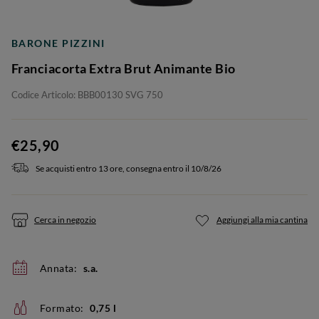
BARONE PIZZINI
Franciacorta Extra Brut Animante Bio
Codice Articolo: BBB00130 SVG 750
€25,90
Se acquisti entro 13 ore, consegna entro il 10/8/26
Cerca in negozio
Aggiungi alla mia cantina
Annata:
s.a.
Formato:
0,75 l