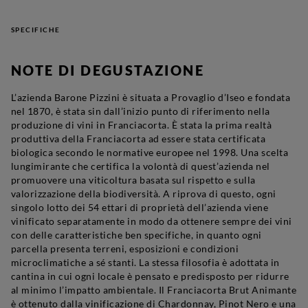
SPECIFICHE
NOTE DI DEGUSTAZIONE
L’azienda Barone Pizzini è situata a Provaglio d’Iseo e fondata
nel 1870, è stata sin dall’inizio punto di riferimento nella
produzione di vini in
Franciacorta
. È stata la prima realtà
produttiva della Franciacorta ad essere stata
certificata
biologica
secondo le normative europee nel 1998. Una scelta
lungimirante che certifica la volontà di quest’azienda nel
promuovere una viticoltura basata sul rispetto e sulla
valorizzazione della biodiversità. A riprova di questo, ogni
singolo lotto dei 54 ettari di proprietà dell’azienda viene
vinificato separatamente in modo da ottenere sempre dei vini
con delle caratteristiche ben specifiche, in quanto ogni
parcella presenta terreni, esposizioni e condizioni
microclimatiche a sé stanti. La stessa filosofia è adottata in
cantina in cui ogni locale è pensato e predisposto per ridurre
al minimo l’impatto ambientale. Il Franciacorta Brut Animante
è ottenuto dalla vinificazione di Chardonnay, Pinot Nero e una