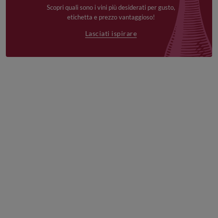
Scopri quali sono i vini più desiderati per gusto,
etichetta e prezzo vantaggioso!
Lasciati ispirare
€19,90
€16,90