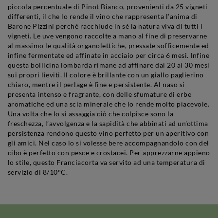
piccola percentuale di Pinot Bianco, provenienti da 25 vigneti
differenti, il che lo rende il vino che rappresenta l’anima di
Barone Pizzini perché racchiude in sé la natura viva di tutti i
vigneti. Le uve vengono raccolte a mano al fine di preservarne
al massimo le qualità organolettiche, pressate sofficemente ed
infine fermentate ed affinate in acciaio per circa 6 mesi. Infine
questa bollicina lombarda rimane ad affinare dai 20 ai 30 mesi
sui propri lieviti. Il colore è brillante con un giallo paglierino
chiaro, mentre il perlage è fine e persistente. Al naso si
presenta intenso e fragrante, con delle sfumature di erbe
aromatiche ed una scia minerale che lo rende molto piacevole.
Una volta che lo si assaggia ciò che colpisce sono la
freschezza, l’avvolgenza e la sapidità che abbinati ad un’ottima
persistenza rendono questo vino perfetto per un aperitivo con
gli amici. Nel caso lo si volesse bere accompagnandolo con del
cibo è perfetto con pesce e crostacei. Per apprezzarne appieno
lo stile, questo Franciacorta va servito ad una temperatura di
servizio di 8/10°C.