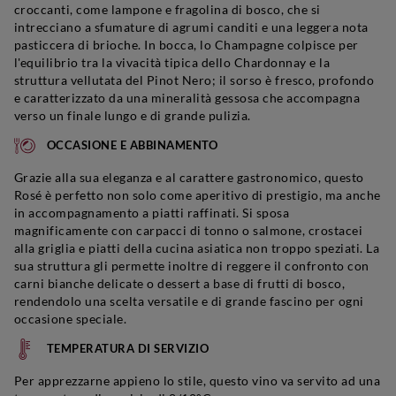
croccanti, come lampone e fragolina di bosco, che si
intrecciano a sfumature di agrumi canditi e una leggera nota
pasticcera di brioche. In bocca, lo Champagne colpisce per
l'equilibrio tra la vivacità tipica dello Chardonnay e la
struttura vellutata del Pinot Nero; il sorso è fresco, profondo
e caratterizzato da una mineralità gessosa che accompagna
verso un finale lungo e di grande pulizia.
OCCASIONE E ABBINAMENTO
Grazie alla sua eleganza e al carattere gastronomico, questo
Rosé è perfetto non solo come aperitivo di prestigio, ma anche
in accompagnamento a piatti raffinati. Si sposa
magnificamente con carpacci di tonno o salmone, crostacei
alla griglia e piatti della cucina asiatica non troppo speziati. La
sua struttura gli permette inoltre di reggere il confronto con
carni bianche delicate o dessert a base di frutti di bosco,
rendendolo una scelta versatile e di grande fascino per ogni
occasione speciale.
TEMPERATURA DI SERVIZIO
Per apprezzarne appieno lo stile, questo vino va servito ad una