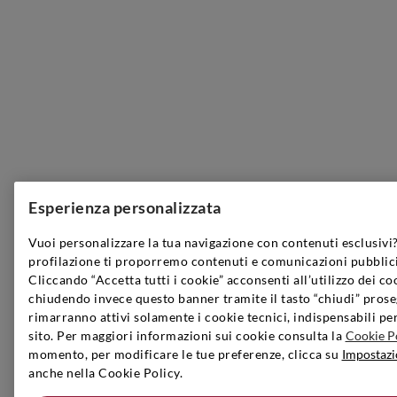
Esperienza personalizzata
Vuoi personalizzare la tua navigazione con contenuti esclusivi?
profilazione ti proporremo contenuti e comunicazioni pubblici
Cliccando “Accetta tutti i cookie” acconsenti all’utilizzo dei co
chiudendo invece questo banner tramite il tasto “chiudi” prose
rimarranno attivi solamente i cookie tecnici, indispensabili pe
sito. Per maggiori informazioni sui cookie consulta la
Cookie P
momento, per modificare le tue preferenze, clicca su
Impostazi
anche nella Cookie Policy.