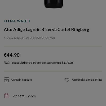
ELENA WALCH
Alto Adige Lagrein Riserva Castel Ringberg
Codice Articolo: VFR00152 2023750
€44,90
Se acquisti entro 60 ore, consegna entro il 11/8/26
Cerca in negozio
Aggiungi alla mia cantina
Annata:
2023