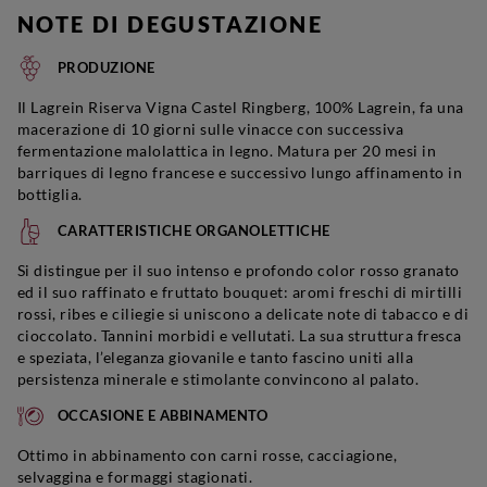
NOTE DI DEGUSTAZIONE
PRODUZIONE
Il Lagrein Riserva Vigna Castel Ringberg, 100% Lagrein, fa una
macerazione di 10 giorni sulle vinacce con successiva
fermentazione malolattica in legno. Matura per 20 mesi in
barriques di legno francese e successivo lungo affinamento in
bottiglia.
CARATTERISTICHE ORGANOLETTICHE
Si distingue per il suo intenso e profondo color rosso granato
ed il suo raffinato e fruttato bouquet: aromi freschi di mirtilli
rossi, ribes e ciliegie si uniscono a delicate note di tabacco e di
cioccolato. Tannini morbidi e vellutati. La sua struttura fresca
e speziata, l’eleganza giovanile e tanto fascino uniti alla
persistenza minerale e stimolante convincono al palato.
OCCASIONE E ABBINAMENTO
Ottimo in abbinamento con carni rosse, cacciagione,
selvaggina e formaggi stagionati.