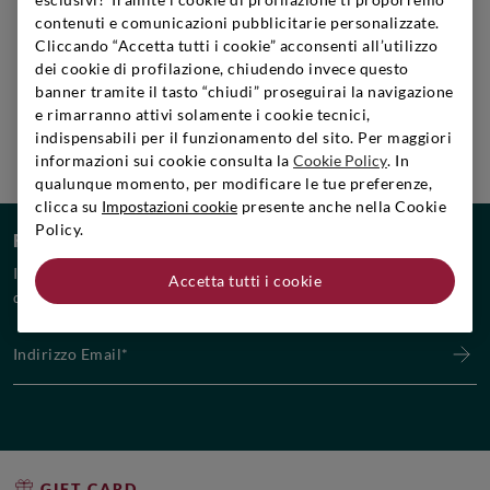
contenuti e comunicazioni pubblicitarie personalizzate.
Cliccando “Accetta tutti i cookie” acconsenti all’utilizzo
dei cookie di profilazione, chiudendo invece questo
banner tramite il tasto “chiudi” proseguirai la navigazione
LAVORA CON NOI
e rimarranno attivi solamente i cookie tecnici,
Scopri le posizioni aperte e unisciti al team!
indispensabili per il funzionamento del sito. Per maggiori
informazioni sui cookie consulta la
Cookie Policy
. In
Scopri di più
qualunque momento, per modificare le tue preferenze,
clicca su
Impostazioni cookie
presente anche nella Cookie
Policy.
RESTA AGGIORNATO
Iscriviti alla nostra newsletter per non perderti le promozioni
Accetta tutti i cookie
del mese, i nuovi arrivi ed eventi esclusivi!
Indirizzo Email*
GIFT CARD