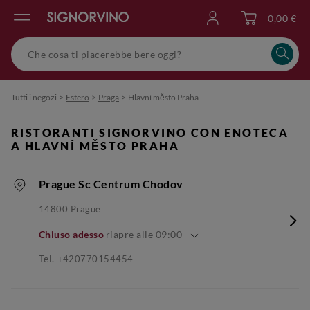
0,00 €
Accedi
Tutti i negozi
>
Estero
>
Praga
>
Hlavní město Praha
RISTORANTI SIGNORVINO CON ENOTECA
A HLAVNÍ MĚSTO PRAHA
Prague Sc Centrum Chodov
14800
Prague
Chiuso adesso
riapre alle
09:00
Tel.
+420770154454