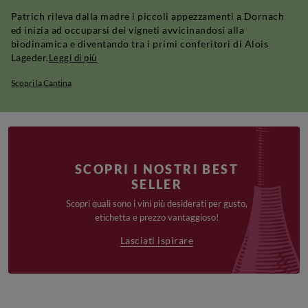
Patrich rileva dalla madre i piccoli appezzamenti a Dornach
ed inizia ad occuparsi dei vigneti avvicinandosi alla
biodinamica e diventando tra i primi conferitori di Alois
Lageder.
Leggi di più
Scopri la Cantina
SCOPRI I NOSTRI BEST
SELLER
Scopri quali sono i vini più desiderati per gusto,
etichetta e prezzo vantaggioso!
Lasciati ispirare