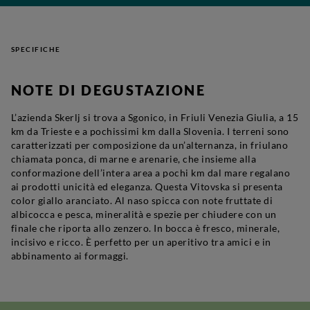
SPECIFICHE
NOTE DI DEGUSTAZIONE
L’azienda Skerlj si trova a Sgonico, in Friuli Venezia Giulia, a 15
km da Trieste e a pochissimi km dalla Slovenia. I terreni sono
caratterizzati per composizione da un’alternanza, in friulano
chiamata ponca, di marne e arenarie, che insieme alla
conformazione dell’intera area a pochi km dal mare regalano
ai prodotti unicità ed eleganza. Questa Vitovska si presenta
color giallo aranciato. Al naso spicca con note fruttate di
albicocca e pesca, mineralità e spezie per chiudere con un
finale che riporta allo zenzero. In bocca è fresco, minerale,
incisivo e ricco. È perfetto per un aperitivo tra amici e in
abbinamento ai formaggi.