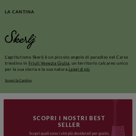
LA CANTINA
Skerlj
L’agriturismo Skerlj è un piccolo angolo di paradiso nel Carso
triestino in
Friuli Venezia Giulia
, un territorio calcareo unico
per la sua storia e la sua natura.
Leggi di più
Scopri la Cantina
SCOPRI I NOSTRI BEST
SELLER
Scopri quali sono i vini più desiderati per gusto,