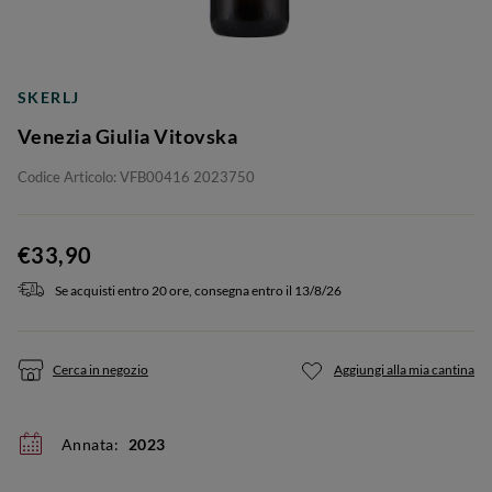
SKERLJ
Venezia Giulia Vitovska
Codice Articolo: VFB00416 2023750
€33,90
Se acquisti entro 20 ore, consegna entro il 13/8/26
Cerca in negozio
Aggiungi alla mia cantina
Annata:
2023