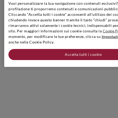
Vuoi personalizzare la tua navigazione con contenuti esclusivi?
profilazione ti proporremo contenuti e comunicazioni pubblici
Cliccando “Accetta tutti i cookie” acconsenti all’utilizzo dei co
chiudendo invece questo banner tramite il tasto “chiudi” prose
rimarranno attivi solamente i cookie tecnici, indispensabili pe
sito. Per maggiori informazioni sui cookie consulta la
Cookie P
momento, per modificare le tue preferenze, clicca su
Impostazi
anche nella Cookie Policy.
Accetta tutti i cookie