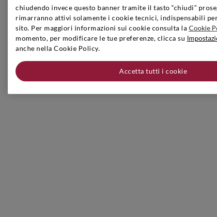
chiudendo invece questo banner tramite il tasto “chiudi” prose
rimarranno attivi solamente i cookie tecnici, indispensabili pe
sito. Per maggiori informazioni sui cookie consulta la
Cookie P
momento, per modificare le tue preferenze, clicca su
Impostazi
anche nella Cookie Policy.
Accetta tutti i cookie