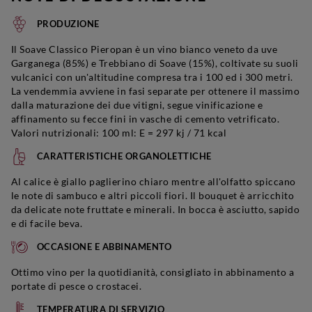
PRODUZIONE
Il Soave Classico Pieropan è un vino bianco veneto da uve
Garganega (85%) e Trebbiano di Soave (15%), coltivate su suoli
vulcanici con un'altitudine compresa tra i 100 ed i 300 metri.
La vendemmia avviene in fasi separate per ottenere il massimo
dalla maturazione dei due vitigni, segue vinificazione e
affinamento su fecce fini in vasche di cemento vetrificato.
Valori nutrizionali: 100 ml: E = 297 kj / 71 kcal
CARATTERISTICHE ORGANOLETTICHE
Al calice è giallo paglierino chiaro mentre all'olfatto spiccano
le note di sambuco e altri piccoli fiori. Il bouquet è arricchito
da delicate note fruttate e minerali. In bocca è asciutto, sapido
e di facile beva.
OCCASIONE E ABBINAMENTO
Ottimo vino per la quotidianità, consigliato in abbinamento a
portate di pesce o crostacei.
TEMPERATURA DI SERVIZIO