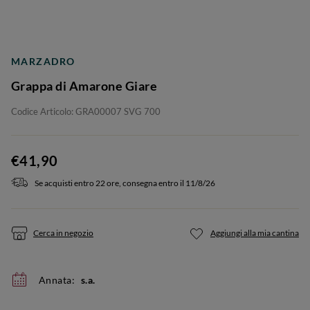
MARZADRO
Grappa di Amarone Giare
Codice Articolo: GRA00007 SVG 700
€41,90
Se acquisti entro 22 ore, consegna entro il 11/8/26
Cerca in negozio
Aggiungi alla mia cantina
Annata:
s.a.