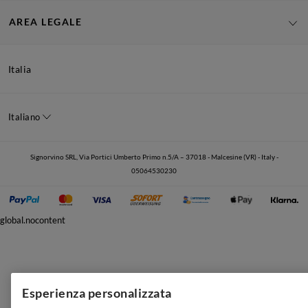
AREA LEGALE
Italia
Italiano
Signorvino SRL, Via Portici Umberto Primo n.5/A – 37018 - Malcesine (VR) - Italy -
05064530230
global.nocontent
Esperienza personalizzata