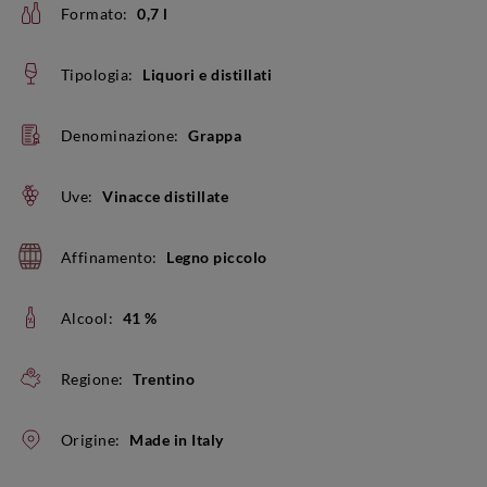
Formato:
0,7 l
Tipologia:
Liquori e distillati
Denominazione:
Grappa
Uve:
Vinacce distillate
Affinamento:
Legno piccolo
Alcool:
41 %
Regione:
Trentino
Origine:
Made in Italy