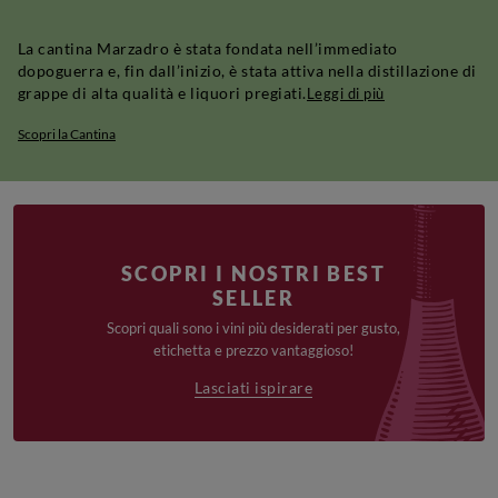
La cantina Marzadro è stata fondata nell’immediato
dopoguerra e, fin dall’inizio, è stata attiva nella distillazione di
grappe di alta qualità e liquori pregiati.
Leggi di più
Scopri la Cantina
SCOPRI I NOSTRI BEST
SELLER
Scopri quali sono i vini più desiderati per gusto,
etichetta e prezzo vantaggioso!
Lasciati ispirare
€19,90
€16,90
€18,90