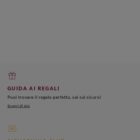
Lazio
D'Asti
Vermentino
Bianco
Lavignone
Di
Caliga Bio
Sardegna
Saldenya
Aggiungi
Aggiungi
Aggiungi
A
GUIDA AI REGALI
Puoi trovare il regalo perfetto, vai sul sicuro!
Scopri di più