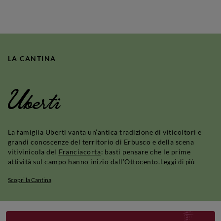
LA CANTINA
Uberti
La famiglia Uberti vanta un’antica tradizione di viticoltori e
grandi conoscenze del territorio di Erbusco e della scena
vitivinicola del
Franciacorta
: basti pensare che le prime
attività sul campo hanno inizio dall’Ottocento.
Leggi di più
Scopri la Cantina