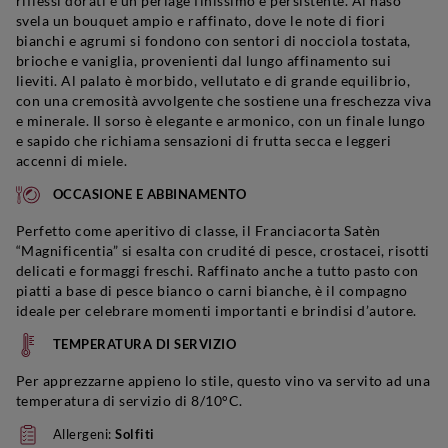
riflessi dorati e un perlage finissimo e persistente. Al naso
svela un bouquet ampio e raffinato, dove le note di fiori
bianchi e agrumi si fondono con sentori di nocciola tostata,
brioche e vaniglia, provenienti dal lungo affinamento sui
lieviti. Al palato è morbido, vellutato e di grande equilibrio,
con una cremosità avvolgente che sostiene una freschezza viva
e minerale. Il sorso è elegante e armonico, con un finale lungo
e sapido che richiama sensazioni di frutta secca e leggeri
accenni di miele.
OCCASIONE E ABBINAMENTO
Perfetto come aperitivo di classe, il Franciacorta Satèn
“Magnificentia” si esalta con crudité di pesce, crostacei, risotti
delicati e formaggi freschi. Raffinato anche a tutto pasto con
piatti a base di pesce bianco o carni bianche, è il compagno
ideale per celebrare momenti importanti e brindisi d’autore.
TEMPERATURA DI SERVIZIO
Per apprezzarne appieno lo stile, questo vino va servito ad una
temperatura di servizio di 8/10°C.
Allergeni:
Solfiti