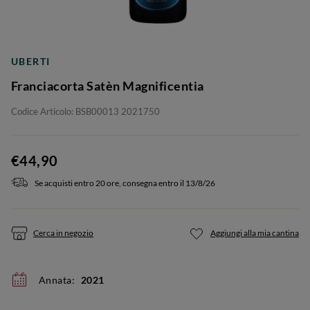
UBERTI
Franciacorta Satèn Magnificentia
Codice Articolo: BSB00013 2021750
€44,90
Se acquisti entro 20 ore, consegna entro il 13/8/26
Cerca in negozio
Aggiungi alla mia cantina
Annata:
2021