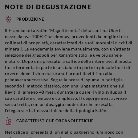
NOTE DI DEGUSTAZIONE
PRODUZIONE
Il Franciacorta Satèn “Magnificentia” della cantina Uberti
nasce da uve 100% Chardonnay, provenienti dai migliori cru
collinari di proprietà, caratterizzati da suoli morenici ricchi di
minerali. La vendemmia avviene manualmente, con un’attenta
selezione dei grappoli per garantire solo le uve più sane e
mature. Dopo una pressatura soffice delle intere uve, il mosto
fiore fermenta in parte in acciaio e in parte in piccole botti di
rovere, dove il vino matura sui propri lieviti fino alla
primavera successiva. Segue la presa di spuma in bottiglia
secondo il metodo classico, con una lunga maturazione sui
lieviti di almeno 48 mesi, durante la quale il vino sviluppa il
suo carattere cremoso e complesso. Il dégorgement avviene
senza fretta, con un dosaggio moderato che ne esalta
l’eleganza e la finezza tipiche della tipologia Satèn.
CARATTERISTICHE ORGANOLETTICHE
Nel calice si presenta di un giallo paglierino luminoso con