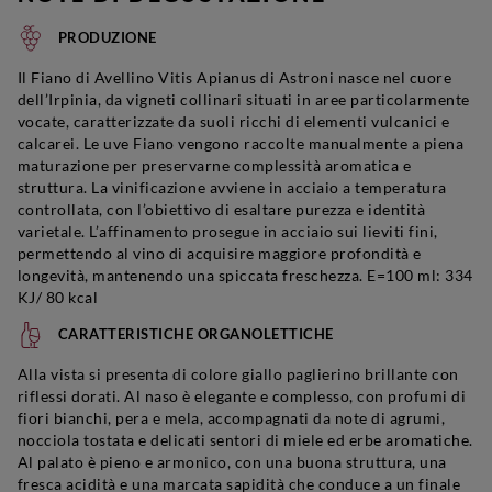
PRODUZIONE
Il Fiano di Avellino Vitis Apianus di Astroni nasce nel cuore
dell’Irpinia, da vigneti collinari situati in aree particolarmente
vocate, caratterizzate da suoli ricchi di elementi vulcanici e
calcarei. Le uve Fiano vengono raccolte manualmente a piena
maturazione per preservarne complessità aromatica e
struttura. La vinificazione avviene in acciaio a temperatura
controllata, con l’obiettivo di esaltare purezza e identità
varietale. L’affinamento prosegue in acciaio sui lieviti fini,
permettendo al vino di acquisire maggiore profondità e
longevità, mantenendo una spiccata freschezza. E=100 ml: 334
KJ/ 80 kcal
CARATTERISTICHE ORGANOLETTICHE
Alla vista si presenta di colore giallo paglierino brillante con
riflessi dorati. Al naso è elegante e complesso, con profumi di
fiori bianchi, pera e mela, accompagnati da note di agrumi,
nocciola tostata e delicati sentori di miele ed erbe aromatiche.
Al palato è pieno e armonico, con una buona struttura, una
fresca acidità e una marcata sapidità che conduce a un finale