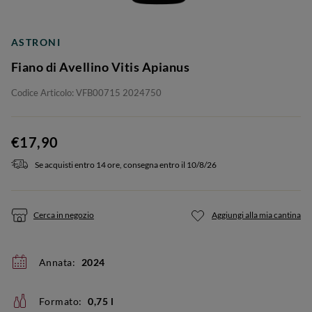
ASTRONI
Fiano di Avellino Vitis Apianus
Codice Articolo: VFB00715 2024750
€17,90
Se acquisti entro 14 ore, consegna entro il 10/8/26
Cerca in negozio
Aggiungi alla mia cantina
Annata:
2024
Formato:
0,75 l