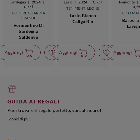
Sardegna
|
2024
|
Lazio
|
2024
|
0,75 l
Piemonte
|
0,75 l
0,75
TENIMENTI LEONE
PODERE GUARDIA
PICO MA
Lazio Bianco
GRANDE
Barbera 
Caliga Bio
Vermentino Di
Lavig
Sardegna
Saldenya
Aggiungi
Aggiungi
Aggiungi
GUIDA AI REGALI
Puoi trovare il regalo perfetto, vai sul sicuro!
Scopri di più