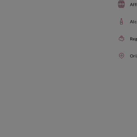
Aff
Alc
Reg
Ori