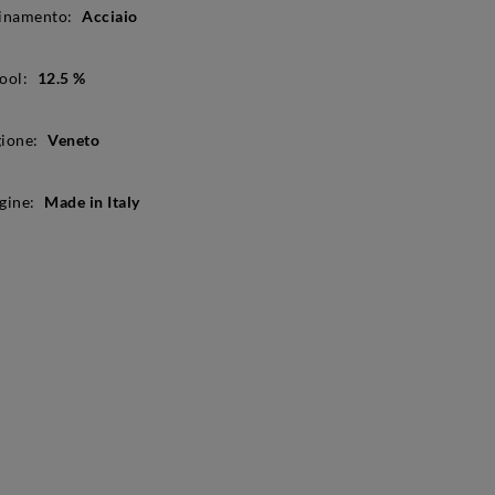
inamento:
Acciaio
ool:
12.5 %
ione:
Veneto
gine:
Made in Italy