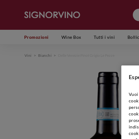
Promozioni
Wine Box
Tutti i vini
Bolli
Vini
>
Bianchi
>
Delle Venezie Pinot Grigio Le Pezze
Esp
Vuoi 
cook
perso
cooki
prose
indis
cook