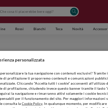
cine
Rossi
Bianchi
Teca
Novità
Accessor
FARINA
Delle Ve
erienza personalizzata
Codice Artic
personalizzare la tua navigazione con contenuti esclusivi? Tramite i
ie di profilazione ti proporremo contenuti e comunicazioni pubblici
nalizzate. Cliccando “Accetta tutti i cookie” acconsenti all’utilizzo 
e di profilazione, chiudendo invece questo banner tramite il tasto “
€9,90
guirai la navigazione e rimarranno attivi solamente i cookie tecnici
pensabili per il funzionamento del sito. Per maggiori informazioni s
Quantità:
ie consulta la
Cookie Policy
. In qualunque momento, per modificare 
1