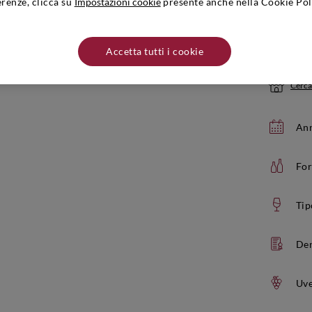
erenze, clicca su
Impostazioni cookie
presente anche nella Cookie Pol
Quantità:
Se ac
Accetta tutti i cookie
Cerca
Ann
Fo
Tip
De
Uve