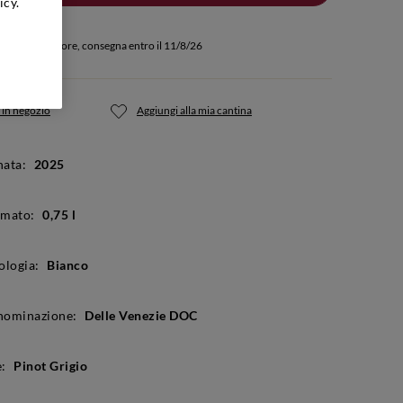
icy.
quisti entro 3 ore, consegna entro il 11/8/26
 in negozio
Aggiungi alla mia cantina
ata:
2025
rmato:
0,75 l
ologia:
Bianco
nominazione:
Delle Venezie DOC
:
Pinot Grigio