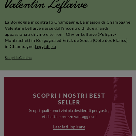
Valentin Leflaive
La Borgogna incontra lo Champagne. La maison di Champagne
Valentine Leflaive nasce dall'incontro di due grandi
appassionati di vino e terroir: Olivier Leflaive (Puligny-
Montrachet) in Borgogna ed Érick de Sousa (Côte des Blancs)
in Champagne.
Leggi di più
Scopri la Cantina
SCOPRI I NOSTRI BEST
SELLER
Scopri quali sono i vini più desiderati per gusto,
etichetta e prezzo vantaggioso!
Lasciati ispirare