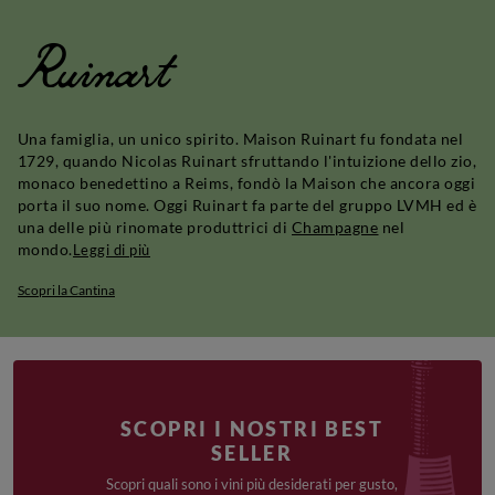
Ruinart
Una famiglia, un unico spirito. Maison Ruinart fu fondata nel
1729, quando Nicolas Ruinart sfruttando l'intuizione dello zio,
monaco benedettino a Reims, fondò la Maison che ancora oggi
porta il suo nome. Oggi Ruinart fa parte del gruppo LVMH ed è
una delle più rinomate produttrici di
Champagne
nel
mondo.
Leggi di più
Scopri la Cantina
SCOPRI I NOSTRI BEST
SELLER
Scopri quali sono i vini più desiderati per gusto,