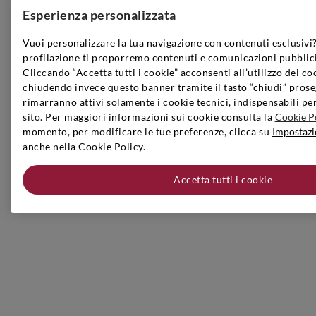
Esperienza personalizzata
Vuoi personalizzare la tua navigazione con contenuti esclusivi?
profilazione ti proporremo contenuti e comunicazioni pubblici
Cliccando “Accetta tutti i cookie” acconsenti all’utilizzo dei co
chiudendo invece questo banner tramite il tasto “chiudi” prose
rimarranno attivi solamente i cookie tecnici, indispensabili pe
sito. Per maggiori informazioni sui cookie consulta la
Cookie P
momento, per modificare le tue preferenze, clicca su
Impostazi
anche nella Cookie Policy.
Accetta tutti i cookie