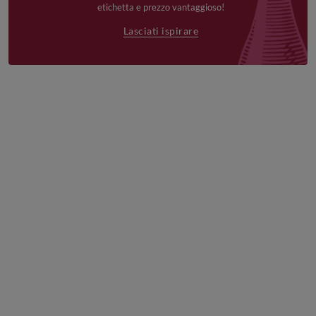
etichetta e prezzo vantaggioso!
Lasciati ispirare
€19,90
€16,90
€18,90
6bt -10%|12bt
6bt -10%|12bt
6bt -10%|12bt
-20%|18bt
-20%|18bt
-20%|18bt
i
i
i
-30%
-30%
-30%