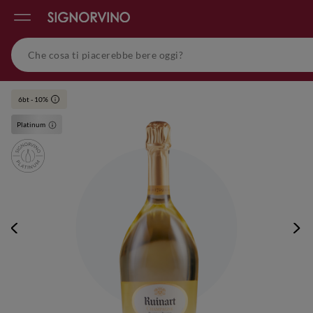
6bt - 10%
i
Platinum