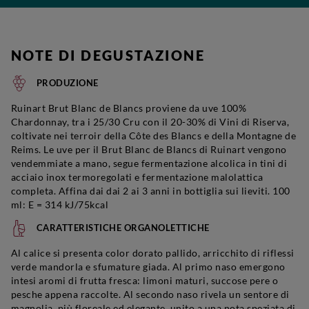
NOTE DI DEGUSTAZIONE
PRODUZIONE
Ruinart Brut Blanc de Blancs proviene da uve 100%
Chardonnay, tra i 25/30 Cru con il 20-30% di Vini di Riserva,
coltivate nei terroir della Côte des Blancs e della Montagne de
Reims. Le uve per il Brut Blanc de Blancs di Ruinart vengono
vendemmiate a mano, segue fermentazione alcolica in tini di
acciaio inox termoregolati e fermentazione malolattica
completa. Affina dai dai 2 ai 3 anni in bottiglia sui lieviti. 100
ml: E = 314 kJ/75kcal
CARATTERISTICHE ORGANOLETTICHE
Al calice si presenta color dorato pallido, arricchito di riflessi
verde mandorla e sfumature giada. Al primo naso emergono
intesi aromi di frutta fresca: limoni maturi, succose pere o
pesche appena raccolte. Al secondo naso rivela un sentore di
magnolia, più floreale ed elegante, unito a una nota speziata di