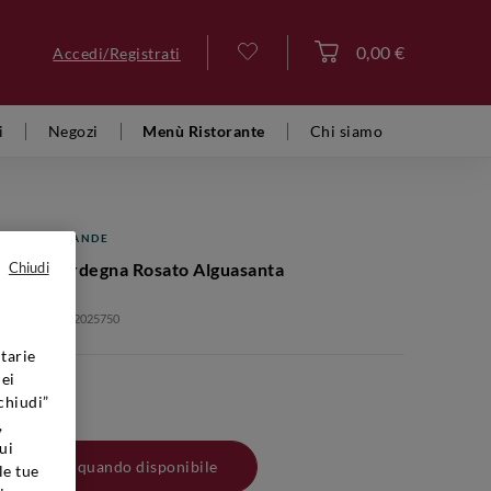
0,00 €
Accedi/Registrati
Accedi
i
Negozi
Menù Ristorante
Chi siamo
UARDIA GRANDE
au Di Sardegna Rosato Alguasanta
Chiudi
olo: VFS00001 2025750
tarie
dei
chiudi”
,
ui
Avvisami quando disponibile
le tue