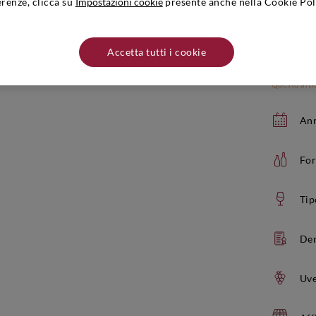
erenze, clicca su
Impostazioni cookie
presente anche nella Cookie Pol
Accetta tutti i cookie
Questo arti
Ann
Fo
Tip
De
Uve