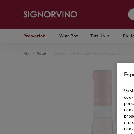
Promozioni
Wine Box
Tutti i vini
Bolli
Vini
>
Rosati
>
Cannounau Di Sardegna Rosato Alguasanta
Esp
Vuoi 
cook
perso
cooki
prose
indis
cook