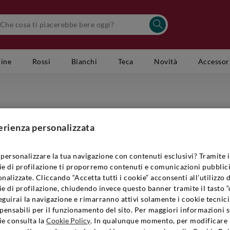
cine
Rossi
Bianchi
Teca
Novità
Accessor
PODERE G
Cannoun
erienza personalizzata
Codice Artic
personalizzare la tua navigazione con contenuti esclusivi? Tramite i
ie di profilazione ti proporremo contenuti e comunicazioni pubblici
nalizzate. Cliccando “Accetta tutti i cookie” acconsenti all’utilizzo 
€19,90
e di profilazione, chiudendo invece questo banner tramite il tasto “
guirai la navigazione e rimarranno attivi solamente i cookie tecnici
pensabili per il funzionamento del sito. Per maggiori informazioni s
ie consulta la
Cookie Policy
. In qualunque momento, per modificare 