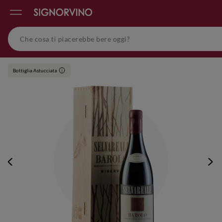
Bottiglia Astucciata
i