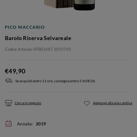
PICO MACCARIO
Barolo Riserva Selvareale
Codice Articolo: VFR02687 2019750
€49,90
Se acquisti entro 11 ore, consegna entro il 10/8/26
Cerca in negozio
Aggiungi alla mia cantina
Annata:
2019