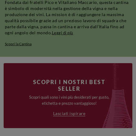
Fondata dai fratelli Pico e Vitaliano Maccario, questa cantina
è simbolo di modernità nella gestione della vigna e nella
produzione dei vini. La mission è di raggiungere la massima
qualità possibile grazie ad un prezioso lavoro di squadra che
parte dalla vigna, passa in cantina e arriva dall’Italia fino ad
ogni angolo del mondo.
Leggi di più
Scopri la Cantina
SCOPRI I NOSTRI BEST
SELLER
Scopri quali sono i vini più desiderati per gusto,
etichetta e prezzo vantaggioso!
Lasciati ispirare