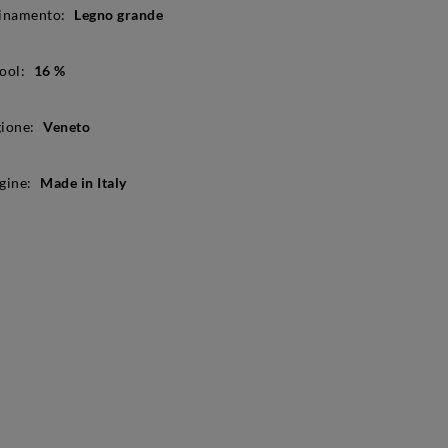
inamento:
Legno grande
ool:
16 %
ione:
Veneto
gine:
Made in Italy