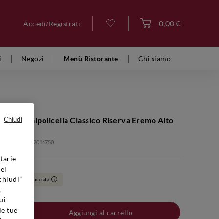
0,00 €
Accedi/Registrati
Accedi
i
Negozi
Menù Ristorante
Chi siamo
MONTE
Della Valpolicella Classico Riserva Eremo Alto
Chiudi
olo: VFR02066 2014750
tarie
dei
chiudi”
Bottiglia Astucciata
i
,
ui
le tue
Aggiungi al carrello