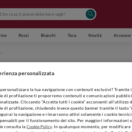
cine
Rossi
Bianchi
Teca
Novità
Accessor
lto
CA' DEL 
Amarone 
erienza personalizzata
Codice Artic
personalizzare la tua navigazione con contenuti esclusivi? Tramite i
ie di profilazione ti proporremo contenuti e comunicazioni pubblici
nalizzate. Cliccando “Accetta tutti i cookie” acconsenti all’utilizzo 
e di profilazione, chiudendo invece questo banner tramite il tasto “
€49,90
guirai la navigazione e rimarranno attivi solamente i cookie tecnici
pensabili per il funzionamento del sito. Per maggiori informazioni s
Quantità:
ie consulta la
Cookie Policy
. In qualunque momento, per modificare 
1