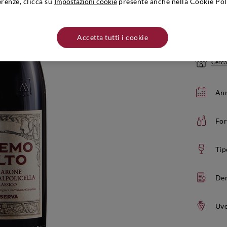
erenze, clicca su
Impostazioni cookie
presente anche nella Cookie Pol
Quantità:
Se ac
Accetta tutti i cookie
Cerca
Ann
Fo
Tip
De
Uve