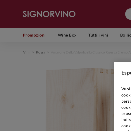
Promozioni
Wine Box
Tutti i vini
Bolli
Vini
>
Rossi
>
Amarone Della Valpolicella Classico Riserva Eremo A
Esp
Vuoi 
cook
perso
cooki
prose
indis
cook