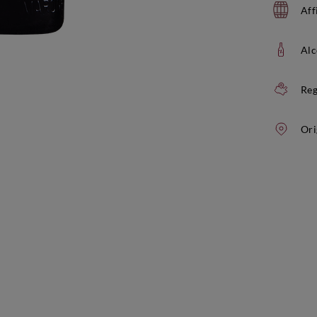
Aff
Alc
Reg
Ori