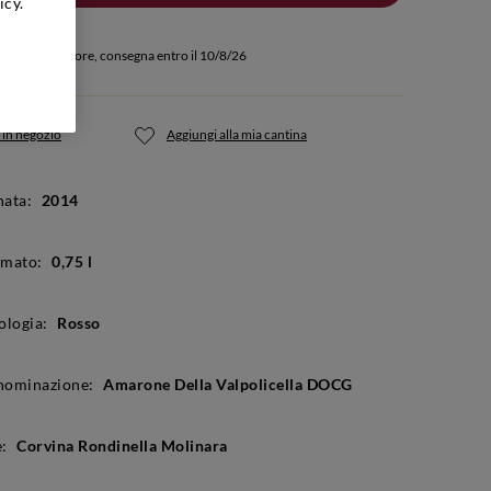
icy.
quisti entro 3 ore, consegna entro il 10/8/26
 in negozio
Aggiungi alla mia cantina
ata:
2014
rmato:
0,75 l
ologia:
Rosso
nominazione:
Amarone Della Valpolicella DOCG
:
Corvina Rondinella Molinara