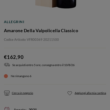
ALLEGRINI
Amarone Della Valpolicella Classico
Codice Articolo: VFR00369 20211500
€162,90
Se acquisti entro 5 ore, consegna entro il 10/8/26
Ne rimangono 6
Cerca in negozio
Aggiungi alla mia cantina
Annata:
2021