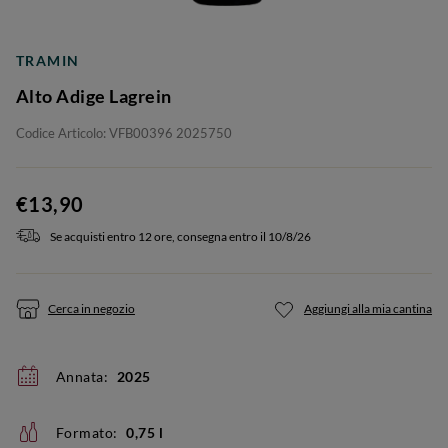
TRAMIN
Alto Adige Lagrein
Codice Articolo: VFB00396 2025750
€13,90
Se acquisti entro 12 ore, consegna entro il 10/8/26
Cerca in negozio
Aggiungi alla mia cantina
Annata:
2025
Formato:
0,75 l