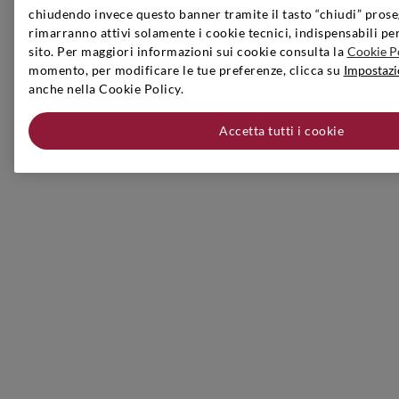
chiudendo invece questo banner tramite il tasto “chiudi” prose
rimarranno attivi solamente i cookie tecnici, indispensabili pe
sito. Per maggiori informazioni sui cookie consulta la
Cookie P
momento, per modificare le tue preferenze, clicca su
Impostazi
anche nella Cookie Policy.
Accetta tutti i cookie