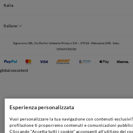
Italia
Italiano
Signorvino SRL, Via Portici Umberto Primo n.5/A – 37018 - Malcesine (VR) - Italy -
05064530230
global.nocontent
Esperienza personalizzata
Vuoi personalizzare la tua navigazione con contenuti esclusivi?
profilazione ti proporremo contenuti e comunicazioni pubblici
Cliccando “Accetta tutti i cookie” acconsenti all’utilizzo dei co