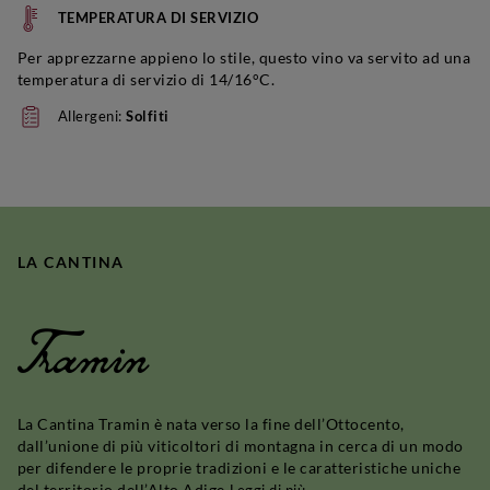
TEMPERATURA DI SERVIZIO
Per apprezzarne appieno lo stile, questo vino va servito ad una
temperatura di servizio di 14/16°C.
Allergeni:
Solfiti
LA CANTINA
Tramin
La Cantina Tramin è nata verso la fine dell’Ottocento,
dall’unione di più viticoltori di montagna in cerca di un modo
per difendere le proprie tradizioni e le caratteristiche uniche
del territorio dell’Alto Adige.