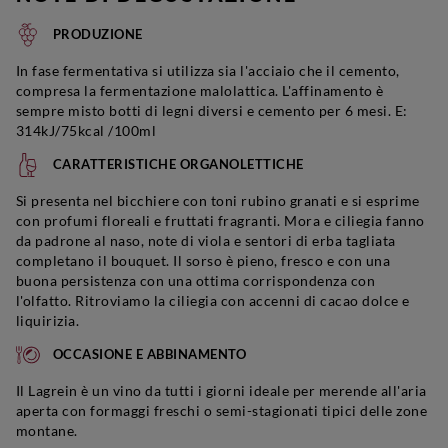
PRODUZIONE
In fase fermentativa si utilizza sia l'acciaio che il cemento,
compresa la fermentazione malolattica. L'affinamento è
sempre misto botti di legni diversi e cemento per 6 mesi. E:
314kJ/75kcal /100ml
CARATTERISTICHE ORGANOLETTICHE
Si presenta nel bicchiere con toni rubino granati e si esprime
con profumi floreali e fruttati fragranti. Mora e ciliegia fanno
da padrone al naso, note di viola e sentori di erba tagliata
completano il bouquet. Il sorso è pieno, fresco e con una
buona persistenza con una ottima corrispondenza con
l'olfatto. Ritroviamo la ciliegia con accenni di cacao dolce e
liquirizia.
OCCASIONE E ABBINAMENTO
Il Lagrein è un vino da tutti i giorni ideale per merende all'aria
aperta con formaggi freschi o semi-stagionati tipici delle zone
montane.