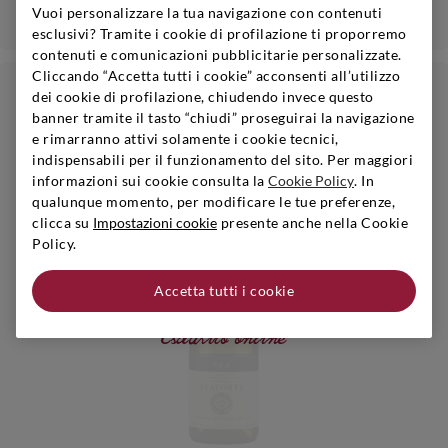
Aggiungi
Vuoi personalizzare la tua navigazione con contenuti
esclusivi? Tramite i cookie di profilazione ti proporremo
contenuti e comunicazioni pubblicitarie personalizzate.
Cliccando “Accetta tutti i cookie” acconsenti all’utilizzo
€18,90
dei cookie di profilazione, chiudendo invece questo
6bt - 10% | 24bt - 20%
i
banner tramite il tasto “chiudi” proseguirai la navigazione
e rimarranno attivi solamente i cookie tecnici,
indispensabili per il funzionamento del sito. Per maggiori
informazioni sui cookie consulta la
Cookie Policy
. In
qualunque momento, per modificare le tue preferenze,
clicca su
Impostazioni cookie
presente anche nella Cookie
Policy.
Accetta tutti i cookie
Esaurito online