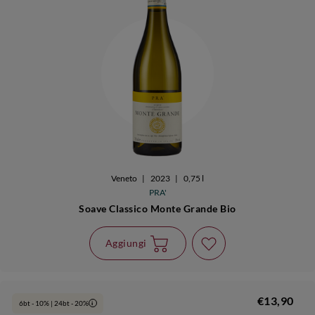
Veneto
|
2023
|
0,75 l
PRA'
Soave Classico Monte Grande Bio
Aggiungi
€13,90
6bt - 10% | 24bt - 20%
i