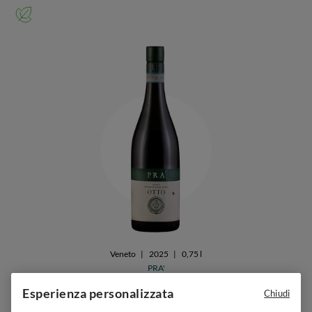
Veneto
|
2025
|
0,75 l
PRA'
Soave Classico Otto Bio
Esperienza personalizzata
Chiudi