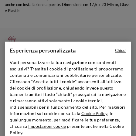
anche con installazione a parete. Dimensioni: cm 17,5 x 23 Mirror, Glass
e Plastic
Esperienza personalizzata
Chiudi
GUIDA AI REGALI
Puoi trovare il regalo perfetto, vai sul sicuro!
Vuoi personalizzare la tua navigazione con contenuti
esclusivi? Tramite i cookie di profilazione ti proporremo
Scopri di più
contenuti e comunicazioni pubblicitarie personalizzate.
Cliccando “Accetta tutti i cookie” acconsenti all’utilizzo
dei cookie di profilazione, chiudendo invece questo
banner tramite il tasto “chiudi” proseguirai la navigazione
e rimarranno attivi solamente i cookie tecnici,
SIGNORVINO CLUB
indispensabili per il funzionamento del sito. Per maggiori
Iscriviti per creare il tuo account,
informazioni sui cookie consulta la
Cookie Policy
. In
diventare un membro e godere di vantaggi esclusivi.
qualunque momento, per modificare le tue preferenze,
clicca su
Impostazioni cookie
presente anche nella Cookie
Scopri di più
Policy.