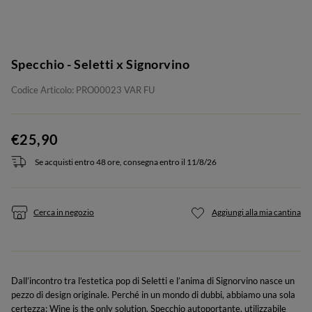
Specchio - Seletti x Signorvino
Codice Articolo: PRO00023 VAR FU
€25,90
Se acquisti entro 48 ore, consegna entro il 11/8/26
Cerca in negozio
Aggiungi alla mia cantina
Dall’incontro tra l’estetica pop di Seletti e l’anima di Signorvino nasce un
pezzo di design originale. Perché in un mondo di dubbi, abbiamo una sola
certezza: Wine is the only solution. Specchio autoportante, utilizzabile