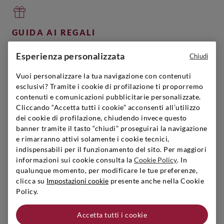
GUIDA AI REGALI
Puoi trovare il regalo perfetto, vai sul sicuro!
Esperienza personalizzata
Chiudi
Scopri di più
Vuoi personalizzare la tua navigazione con contenuti
esclusivi? Tramite i cookie di profilazione ti proporremo
contenuti e comunicazioni pubblicitarie personalizzate.
Cliccando “Accetta tutti i cookie” acconsenti all’utilizzo
SIGNORVINO CLUB
dei cookie di profilazione, chiudendo invece questo
banner tramite il tasto “chiudi” proseguirai la navigazione
Iscriviti per creare il tuo account,
e rimarranno attivi solamente i cookie tecnici,
diventare un membro e godere di vantaggi esclusivi.
indispensabili per il funzionamento del sito. Per maggiori
Scopri di più
informazioni sui cookie consulta la
Cookie Policy
. In
qualunque momento, per modificare le tue preferenze,
clicca su
Impostazioni cookie
presente anche nella Cookie
Policy.
LAVORA CON NOI
Accetta tutti i cookie