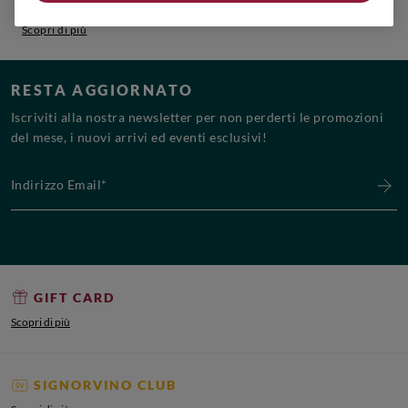
Scopri le posizioni aperte e unisciti al team!
Scopri di più
RESTA AGGIORNATO
Iscriviti alla nostra newsletter per non perderti le promozioni
del mese, i nuovi arrivi ed eventi esclusivi!
Indirizzo Email*
GIFT CARD
Scopri di più
SIGNORVINO CLUB