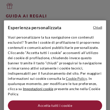
GUIDA AI REGALI
Puoi trovare il regalo perfetto, vai sul sicuro!
Esperienza personalizzata
Chiudi
Scopri di più
Vuoi personalizzare la tua navigazione con contenuti
esclusivi? Tramite i cookie di profilazione ti proporremo
contenuti e comunicazioni pubblicitarie personalizzate.
Cliccando “Accetta tutti i cookie” acconsenti all’utilizzo
SIGNORVINO CLUB
dei cookie di profilazione, chiudendo invece questo
banner tramite il tasto “chiudi” proseguirai la navigazione
Iscriviti per creare il tuo account,
e rimarranno attivi solamente i cookie tecnici,
diventare un membro e godere di vantaggi esclusivi.
indispensabili per il funzionamento del sito. Per maggiori
Scopri di più
informazioni sui cookie consulta la
Cookie Policy
. In
qualunque momento, per modificare le tue preferenze,
clicca su
Impostazioni cookie
presente anche nella Cookie
Policy.
LAVORA CON NOI
Accetta tutti i cookie