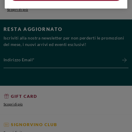
Scopri le posizioni aperte e unisciti al team!
Scopri di più
RESTA AGGIORNATO
Iscriviti alla nostra newsletter per non perderti le promozioni
del mese, i nuovi arrivi ed eventi esclusivi!
Indirizzo Email*
GIFT CARD
Scopri di più
SIGNORVINO CLUB