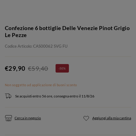
Confezione 6 bottiglie Delle Venezie Pinot Grigio
Le Pezze
Codice Articolo: CAS00062 SVG FU
€29,90
€59,40
-50%
Non soggetto ad applicazione di buoni sconto
Se acquisti entro 56 ore, consegna entro il 11/8/26
Cerca in negozio
Aggiungi alla mia cantina