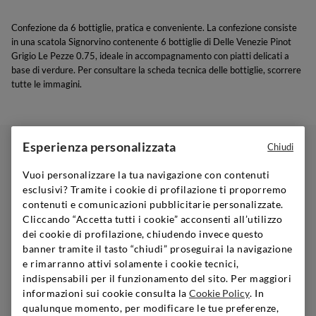
Confezione da 6 bottiglie, pratica e conveniente. La confezione consiste
in una scatola Signorvino contenente 6 bottiglie di Delle Venezie Pinot
Grigio Le Pezze 0.75, ideale in accompagnamento con piatti delicati a
base di verdure. Per consultare la scheda tecnica delle bottiglie, scorrere
tutte le immagini.
Esperienza personalizzata
Chiudi
Vuoi personalizzare la tua navigazione con contenuti
GUIDA AI REGALI
esclusivi? Tramite i cookie di profilazione ti proporremo
Puoi trovare il regalo perfetto, vai sul sicuro!
contenuti e comunicazioni pubblicitarie personalizzate.
Cliccando “Accetta tutti i cookie” acconsenti all’utilizzo
Scopri di più
dei cookie di profilazione, chiudendo invece questo
banner tramite il tasto “chiudi” proseguirai la navigazione
e rimarranno attivi solamente i cookie tecnici,
indispensabili per il funzionamento del sito. Per maggiori
informazioni sui cookie consulta la
Cookie Policy
. In
SIGNORVINO CLUB
qualunque momento, per modificare le tue preferenze,