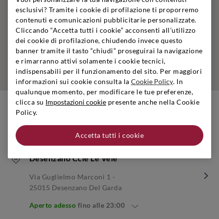
esclusivi? Tramite i cookie di profilazione ti proporremo
contenuti e comunicazioni pubblicitarie personalizzate.
Cliccando “Accetta tutti i cookie” acconsenti all’utilizzo
dei cookie di profilazione, chiudendo invece questo
banner tramite il tasto “chiudi” proseguirai la navigazione
e rimarranno attivi solamente i cookie tecnici,
indispensabili per il funzionamento del sito. Per maggiori
informazioni sui cookie consulta la
Cookie Policy
. In
qualunque momento, per modificare le tue preferenze,
clicca su
Impostazioni cookie
presente anche nella Cookie
Policy.
Negozi nelle vicinanze
Accetta tutti i cookie
Desenzano Ccle Le Vele
Via Guglielmo Marconi 1 -
25015 Desenzano Del Garda
Aperto adesso
fino alle
23:00