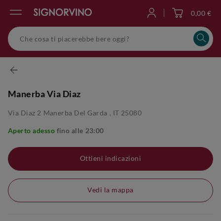
0,00 €
Accedi
Manerba Via Diaz
Via Diaz 2
Manerba Del Garda
,
IT
25080
Aperto adesso
fino alle
23:00
Ottieni indicazioni
Vedi la mappa