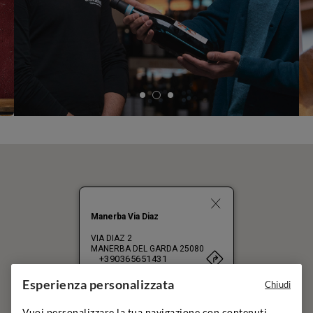
Manerba Via Diaz
VIA DIAZ 2
MANERBA DEL GARDA
25080
+390365651431
Esperienza personalizzata
Chiudi
A
Vuoi personalizzare la tua navigazione con contenuti