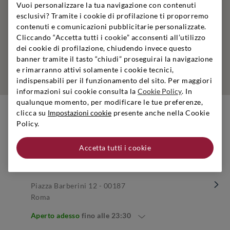
Vuoi personalizzare la tua navigazione con contenuti
esclusivi? Tramite i cookie di profilazione ti proporremo
contenuti e comunicazioni pubblicitarie personalizzate.
Cliccando “Accetta tutti i cookie” acconsenti all’utilizzo
dei cookie di profilazione, chiudendo invece questo
banner tramite il tasto “chiudi” proseguirai la navigazione
e rimarranno attivi solamente i cookie tecnici,
indispensabili per il funzionamento del sito. Per maggiori
informazioni sui cookie consulta la
Cookie Policy
. In
qualunque momento, per modificare le tue preferenze,
clicca su
Impostazioni cookie
presente anche nella Cookie
Negozi nelle vicinanze
Policy.
Accetta tutti i cookie
Roma Piazza Barberini
Piazza Barberini 12 - 00187
Roma
Aperto adesso
fino alle
23:30