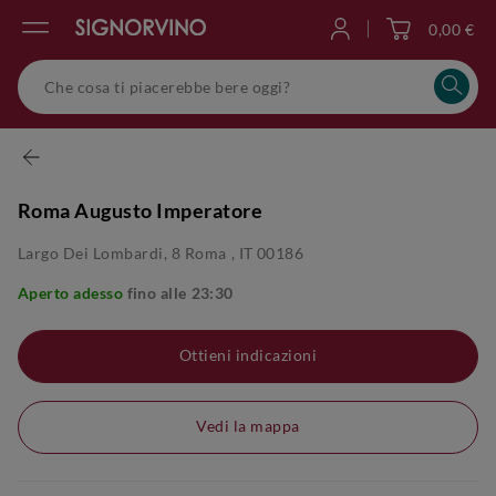
0,00 €
Accedi
Roma Augusto Imperatore
Largo Dei Lombardi, 8
Roma
,
IT
00186
Aperto adesso
fino alle
23:30
Ottieni indicazioni
Vedi la mappa