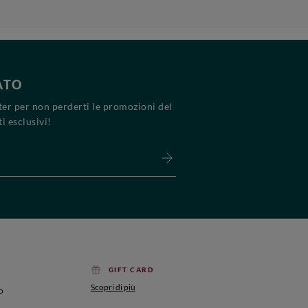
ATO
tter per non perderti le promozioni del
i esclusivi!
GIFT CARD
Scopri di più
o