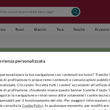
cine
Rossi
Bianchi
Teca
Novità
Accessor
erienza personalizzata
personalizzare la tua navigazione con contenuti esclusivi? Tramite i
ie di profilazione ti proporremo contenuti e comunicazioni pubblici
izioso obiettivo: quello di prendersi cura del proprio terreno e di esaltarl
nalizzate. Cliccando “Accetta tutti i cookie” acconsenti all’utilizzo 
imo rispetto dei tempi naturali. Si trova nel verde dei Colli Bolognesi, a 
e di profilazione, chiudendo invece questo banner tramite il tasto “
empre stato una priorità. Ancora oggi, dopo cinquant’anni di attività, l’amo
guirai la navigazione e rimarranno attivi solamente i cookie tecnici
ue priorità. Per i suoi vigneti, la Tenuta si affida a una viticoltura natural
pensabili per il funzionamento del sito. Per maggiori informazioni s
e con le tecniche più moderne, per un prodotto finale in grado di sorprender
ie consulta la
Cookie Policy
. In qualunque momento, per modificare 
'Emilia-Romagna
che sono in grado di produrre con amore e dedizione, per