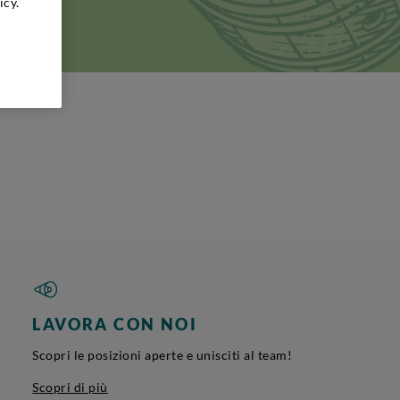
icy.
Monte San
LAVORA CON NOI
Scopri le posizioni aperte e unisciti al team!
Scopri di più