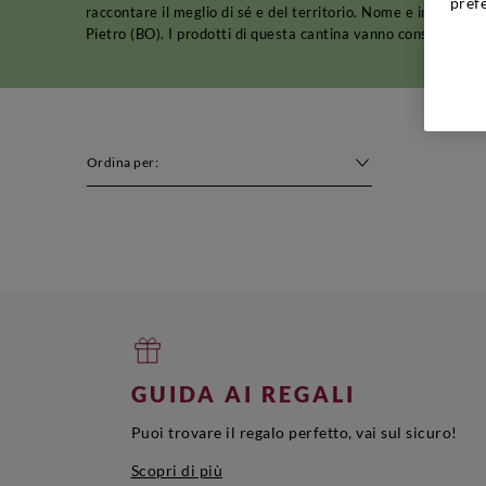
pref
raccontare il meglio di sé e del territorio. Nome e indirizz
Pietro (BO). I prodotti di questa cantina vanno conservati in 
Ordina per:
GUIDA AI REGALI
Puoi trovare il regalo perfetto, vai sul sicuro!
Scopri di più