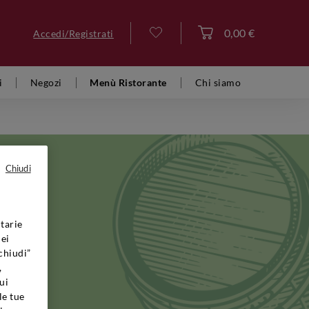
0,00 €
Accedi/Registrati
Accedi
i
Negozi
Menù Ristorante
Chi siamo
Chiudi
tarie
o al
dei
poca
chiudi”
re per la
,
e e
ui
e. Il
le tue