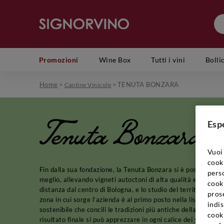
Promozioni
Wine Box
Tutti i vini
Bolli
Home
>
>
TENUTA BONZARA
Cantine Vinicole
Tenuta Bonzara
Esp
Vuoi 
cook
Fin dalla sua fondazione, la Tenuta Bonzara si è posta un amb
perso
meglio, allevando vigneti autoctoni di alta qualità e nel mass
cooki
distanza dal centro di Bologna, e lo studio del territorio è s
prose
zona in cui sorge l’azienda è al primo posto nella lista delle s
indis
sostenibile che concili le tradizioni più antiche della region
cook
risultato finale si può apprezzare in ogni calice dei
vini dell