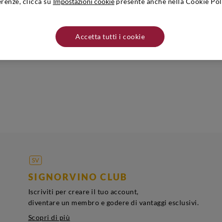
erenze, clicca su
Impostazioni cookie
presente anche nella Cookie Pol
o produttore/distributore: Tenuta Bonzara - Via S. Chierlo, 37/A - 40050 
un luogo fresco e asciutto lontano da fonti di calore.
Accetta tutti i cookie
SIGNORVINO CLUB
Iscriviti per creare il tuo account,
diventare un membro e godere di vantaggi esclusivi.
Scopri di più