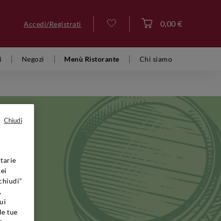
0,00 €
Accedi/Registrati
Accedi
i
Negozi
Menù Ristorante
Chi siamo
Chiudi
tarie
rende
dei
ante lo
chiudi”
cali. I
,
 oggi
ui
elle
le tue
oclima