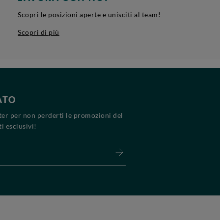
Scopri le posizioni aperte e unisciti al team!
Scopri di più
ATO
tter per non perderti le promozioni del
i esclusivi!