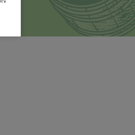
icy.
meglio la
rvati in