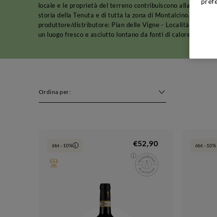
pref
locale e le proprietà del terreno contribuiscono alla creazio
storia della Tenuta e di tutta la zona di Montalcino. L’azie
produttore/distributore: Pian delle Vigne - Località Pian del
un luogo fresco e asciutto lontano da fonti di calore.
Ordina per:
€52,90
6bt - 10%
6bt - 10% 
i