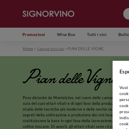
Promozioni
Wine Box
Tutti i vini
Bolli
Home
>
>
PIAN DELLE VIGNE
Cantine Vinicole
Pian delle Vigne
Esp
Vuoi 
cook
Poco distante da Montalcino, nel cuore delle campagne toscan
perso
cura dei suoi ettari vitati e di ogni fase della produzione, al
cooki
studio delle tecniche più moderne e delle novità nel campo del
prose
segreti della coltivazione e produzione dei vini locali si fo
indis
costituiscono la base in ogni fase della lavorazione. La Tenut
cook
colline toscane. Di questi, gli ettari vitati sono circa sessan