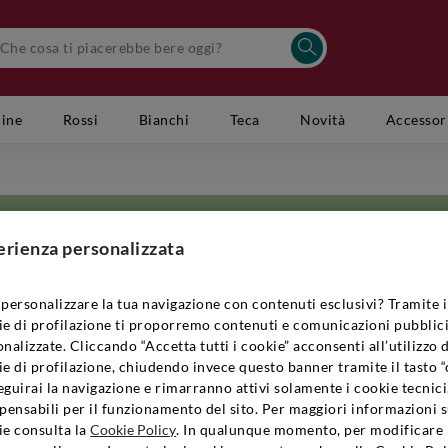
cine
Rossi
Bianchi
Teca
Novità
Accessor
erienza personalizzata
personalizzare la tua navigazione con contenuti esclusivi? Tramite i
ie di profilazione ti proporremo contenuti e comunicazioni pubblici
e, si trova la Tenuta Pian delle Vigne. Da anni, la famiglia Antinori si p
nalizzate. Cliccando “Accetta tutti i cookie” acconsenti all’utilizzo 
la ricerca di un prodotto finale innovativo e ricco di sfaccettature. Nonost
e di profilazione, chiudendo invece questo banner tramite il tasto “
la viticoltura, il lavoro della Tenuta si basa sempre su solide tradizioni lo
guirai la navigazione e rimarranno attivi solamente i cookie tecnici
ndano su saperi antichi e tramandati di generazione in generazione e ancora
pensabili per il funzionamento del sito. Per maggiori informazioni s
a vanta circa 184 ettari di terreno, che si estendono lungo i dolci profili d
ie consulta la
Cookie Policy
. In qualunque momento, per modificare 
ta, che si alternano su un terreno a 130 metri sul livello del mare. Il micr