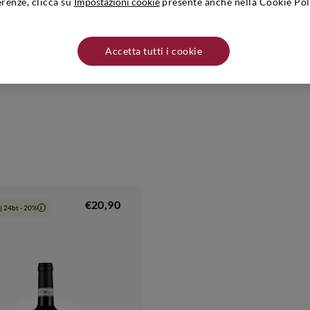
erenze, clicca su
Impostazioni cookie
presente anche nella Cookie Pol
ne di un
vino toscano
prestigioso e tradizionale, in grado di raccontare al 
nda è famosa soprattutto per la produzione di
Brunello
. Nome e indirizzo
le Vigne - 53024 Montalcino (SI). I prodotti di questa cantina vanno conse
Accetta tutti i cookie
€20,90
| 24bt - 20%
i