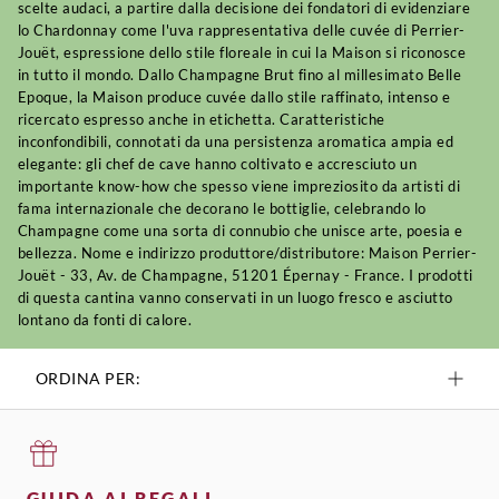
scelte audaci, a partire dalla decisione dei fondatori di evidenziare
lo Chardonnay come l'uva rappresentativa delle cuvée di Perrier-
Jouët, espressione dello stile floreale in cui la Maison si riconosce
in tutto il mondo. Dallo Champagne Brut fino al millesimato Belle
Epoque, la Maison produce cuvée dallo stile raffinato, intenso e
ricercato espresso anche in etichetta. Caratteristiche
inconfondibili, connotati da una persistenza aromatica ampia ed
elegante: gli chef de cave hanno coltivato e accresciuto un
importante know-how che spesso viene impreziosito da artisti di
fama internazionale che decorano le bottiglie, celebrando lo
Champagne come una sorta di connubio che unisce arte, poesia e
bellezza. Nome e indirizzo produttore/distributore: Maison Perrier-
Jouët - 33, Av. de Champagne, 51201 Épernay - France. I prodotti
di questa cantina vanno conservati in un luogo fresco e asciutto
lontano da fonti di calore.
ORDINA PER:
GUIDA AI REGALI