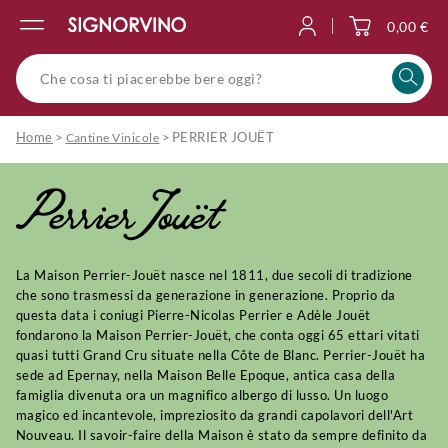
0,00 €
Accedi
Home
>
>
PERRIER JOUËT
Cantine Vinicole
Perrier Jouët
La Maison Perrier-Jouët nasce nel 1811, due secoli di tradizione
che sono trasmessi da generazione in generazione. Proprio da
questa data i coniugi Pierre-Nicolas Perrier e Adèle Jouët
fondarono la Maison Perrier-Jouët, che conta oggi 65 ettari vitati
quasi tutti Grand Cru situate nella Côte de Blanc. Perrier-Jouët ha
sede ad Epernay, nella Maison Belle Epoque, antica casa della
famiglia divenuta ora un magnifico albergo di lusso. Un luogo
magico ed incantevole, impreziosito da grandi capolavori dell'Art
Nouveau. Il savoir-faire della Maison è stato da sempre definito da