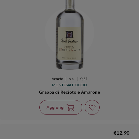
Veneto
|
s.a.
|
0,5 l
MONTESANTOCCIO
Grappa di Recioto e Amarone
Aggiungi
€12,90