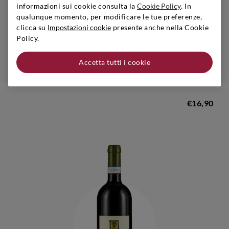
informazioni sui cookie consulta la
Cookie Policy
. In
Veneto
|
2020
|
0,75 l
qualunque momento, per modificare le tue preferenze,
MONTESANTOCCIO
clicca su
Impostazioni cookie
presente anche nella Cookie
Amarone Della Valpolicella Classico
Policy.
Aggiungi
Accetta tutti i cookie
€16,90