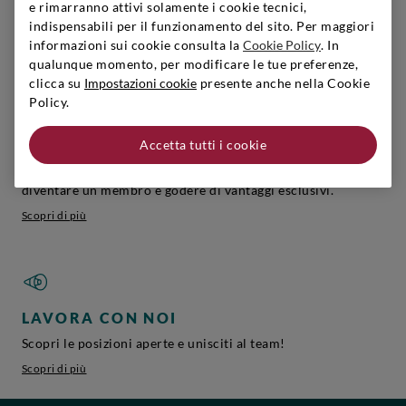
e rimarranno attivi solamente i cookie tecnici,
Puoi trovare il regalo perfetto, vai sul sicuro!
indispensabili per il funzionamento del sito. Per maggiori
Scopri di più
informazioni sui cookie consulta la
Cookie Policy
. In
qualunque momento, per modificare le tue preferenze,
clicca su
Impostazioni cookie
presente anche nella Cookie
Policy.
SIGNORVINO CLUB
Accetta tutti i cookie
Iscriviti per creare il tuo account,
diventare un membro e godere di vantaggi esclusivi.
Scopri di più
LAVORA CON NOI
Scopri le posizioni aperte e unisciti al team!
Scopri di più