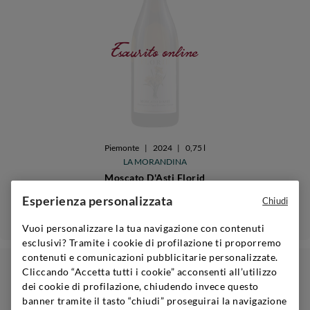
Esaurito online
Piemonte
|
2024
|
0,75 l
LA MORANDINA
Moscato D'Asti Florid
Esperienza personalizzata
Chiudi
Avvisami quando disponibile
Vuoi personalizzare la tua navigazione con contenuti
esclusivi? Tramite i cookie di profilazione ti proporremo
contenuti e comunicazioni pubblicitarie personalizzate.
Cliccando “Accetta tutti i cookie” acconsenti all’utilizzo
dei cookie di profilazione, chiudendo invece questo
banner tramite il tasto “chiudi” proseguirai la navigazione
GUIDA AI REGALI